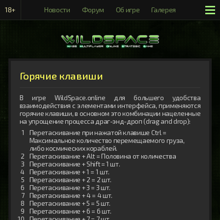
18+
Новости
Форум
Об игре
Галерея
Рейтинги
Горячие клавиши
В игре WildSpace.online для большего удобства
взаимодействия с элементами интерфейса, применяются
горячие клавиши, в основном это комбинации нацеленные
на упрощение процесса драг-энд-дроп (drag and drop):
Перетаскивание при нажатой клавише Ctrl =
Максимальное количество перемещаемого груза,
либо космических кораблей.
Перетаскивание + Alt = Половина от количества
Перетаскивание + Shift = 1 шт.
Перетаскивание + 1 = 1 шт.
Перетаскивание + 2 = 2 шт.
Перетаскивание + 3 = 3 шт.
Перетаскивание + 4 = 4 шт.
Перетаскивание + 5 = 5 шт.
Перетаскивание + 6 = 6 шт.
Перетаскивание + 7 = 7 шт.