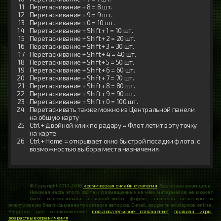
Перетаскивание + 8 = 8 шт.
Перетаскивание + 9 = 9 шт.
Перетаскивание + 0 = 10 шт.
Перетаскивание + Shift + 1 = 10 шт.
Перетаскивание + Shift + 2 = 20 шт.
Перетаскивание + Shift + 3 = 30 шт.
Перетаскивание + Shift + 4 = 40 шт.
Перетаскивание + Shift + 5 = 50 шт.
Перетаскивание + Shift + 6 = 60 шт.
Перетаскивание + Shift + 7 = 70 шт.
Перетаскивание + Shift + 8 = 80 шт.
Перетаскивание + Shift + 9 = 90 шт.
Перетаскивание + Shift + 0 = 100 шт.
Перетаскивать также можно из Центральной панели
на общую карту
Ctrl + Двойной клик по радару = Флот летит в эту точку
на карте
Ctrl + Home = открывает окно быстрой посадки флота, с
возможностью выбора места назначения.
© Copyright 2010-2016
космическая онлайн стратегия
. Все права защищены.
Никакая часть этого сайта и размещённых на нём материалов не может
быть использована в какой-либо форме, включая печатную и
электронную без письменного согласия авторов. E-mail: support@wildspace.online.
Разделы для ознакомления:
пользовательское соглашение
,
правила игры
,
возрастные ограничения