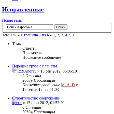
Исправленные
Новая тема
Тем: 141 »
Страница
1
из
6
»
1
,
2
,
3
,
4
,
5
,
6
Темы
Ответы
Просмотры
Последнее сообщение
Передача груза с планеты
R59Andrey
» 18 сен 2012, 06:06:10
2
Ответы
26639
Просмотры
Последнее сообщение
M_A_D
19 сен 2012, 22:51:03
Строительство сооружений
крень
» 15 июн 2012, 01:52:20
0
Ответы
30694
Просмотры