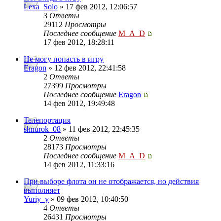
Lexa_Solo
» 17 фев 2012, 12:06:57
3
Ответы
29112
Просмотры
Последнее сообщение
M_A_D
17 фев 2012, 18:28:11
Не могу попасть в игру
Eragon
» 12 фев 2012, 22:41:58
2
Ответы
27399
Просмотры
Последнее сообщение
Eragon
14 фев 2012, 19:49:48
Телепортация
shnurok_08
» 11 фев 2012, 22:45:35
2
Ответы
28173
Просмотры
Последнее сообщение
M_A_D
14 фев 2012, 11:33:16
При выборе флота он не отображается, но действия
выполняет
Yuriy_y
» 09 фев 2012, 10:40:50
4
Ответы
26431
Просмотры