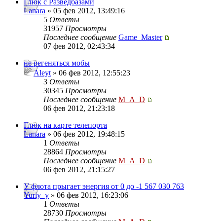
Глюк с Разведбазами
Lanara
» 05 фев 2012, 13:49:16
5
Ответы
31957
Просмотры
Последнее сообщение
Game_Master
07 фев 2012, 02:43:34
не регеняться мобы
Aleyt
» 06 фев 2012, 12:55:23
3
Ответы
30345
Просмотры
Последнее сообщение
M_A_D
06 фев 2012, 21:23:18
Глюк на карте телепорта
Lanara
» 06 фев 2012, 19:48:15
1
Ответы
28864
Просмотры
Последнее сообщение
M_A_D
06 фев 2012, 21:15:27
У флота прыгает энергия от 0 до -1 567 030 763
Yuriy_y
» 06 фев 2012, 16:23:06
1
Ответы
28730
Просмотры