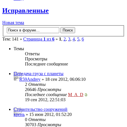
Исправленные
Новая тема
Тем: 141 »
Страница
1
из
6
»
1
,
2
,
3
,
4
,
5
,
6
Темы
Ответы
Просмотры
Последнее сообщение
Передача груза с планеты
R59Andrey
» 18 сен 2012, 06:06:10
2
Ответы
26646
Просмотры
Последнее сообщение
M_A_D
19 сен 2012, 22:51:03
Строительство сооружений
крень
» 15 июн 2012, 01:52:20
0
Ответы
30703
Просмотры