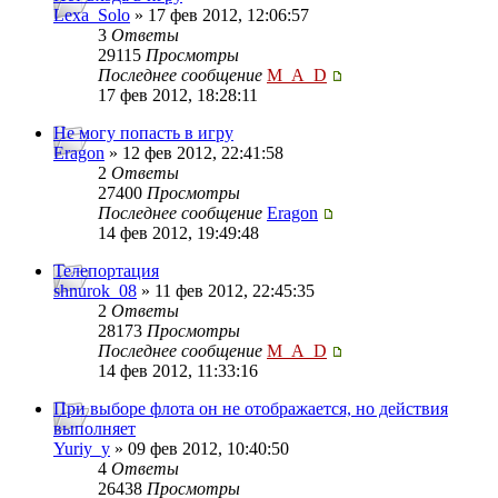
Lexa_Solo
» 17 фев 2012, 12:06:57
3
Ответы
29115
Просмотры
Последнее сообщение
M_A_D
17 фев 2012, 18:28:11
Не могу попасть в игру
Eragon
» 12 фев 2012, 22:41:58
2
Ответы
27400
Просмотры
Последнее сообщение
Eragon
14 фев 2012, 19:49:48
Телепортация
shnurok_08
» 11 фев 2012, 22:45:35
2
Ответы
28173
Просмотры
Последнее сообщение
M_A_D
14 фев 2012, 11:33:16
При выборе флота он не отображается, но действия
выполняет
Yuriy_y
» 09 фев 2012, 10:40:50
4
Ответы
26438
Просмотры