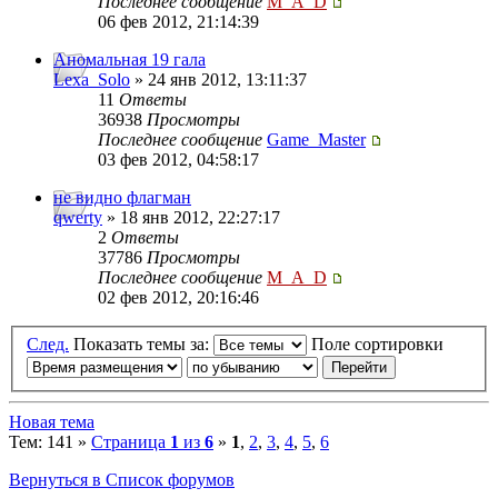
Последнее сообщение
M_A_D
06 фев 2012, 21:14:39
Аномальная 19 гала
Lexa_Solo
» 24 янв 2012, 13:11:37
11
Ответы
36938
Просмотры
Последнее сообщение
Game_Master
03 фев 2012, 04:58:17
не видно флагман
qwerty
» 18 янв 2012, 22:27:17
2
Ответы
37786
Просмотры
Последнее сообщение
M_A_D
02 фев 2012, 20:16:46
След.
Показать темы за:
Поле сортировки
Новая тема
Тем: 141 »
Страница
1
из
6
»
1
,
2
,
3
,
4
,
5
,
6
Вернуться в Список форумов