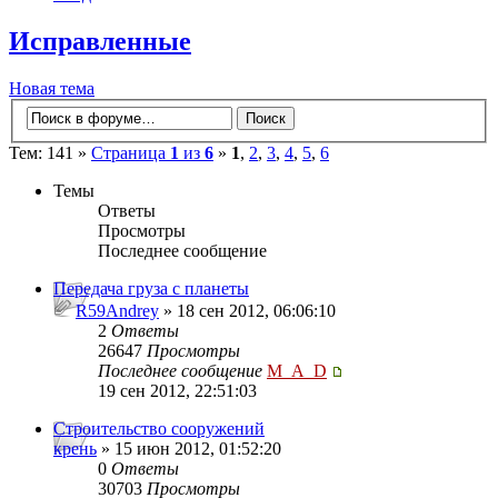
Исправленные
Новая тема
Тем: 141 »
Страница
1
из
6
»
1
,
2
,
3
,
4
,
5
,
6
Темы
Ответы
Просмотры
Последнее сообщение
Передача груза с планеты
R59Andrey
» 18 сен 2012, 06:06:10
2
Ответы
26647
Просмотры
Последнее сообщение
M_A_D
19 сен 2012, 22:51:03
Строительство сооружений
крень
» 15 июн 2012, 01:52:20
0
Ответы
30703
Просмотры