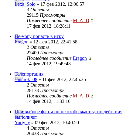
Lexa_Solo
» 17 фев 2012, 12:06:57
3
Ответы
29115
Просмотры
Последнее сообщение
M_A_D
17 фев 2012, 18:28:11
Не могу попасть в игру
Eragon
» 12 фев 2012, 22:41:58
2
Ответы
27400
Просмотры
Последнее сообщение
Eragon
14 фев 2012, 19:49:48
Телепортация
shnurok_08
» 11 фев 2012, 22:45:35
2
Ответы
28173
Просмотры
Последнее сообщение
M_A_D
14 фев 2012, 11:33:16
При выборе флота он не отображается, но действия
выполняет
Yuriy_y
» 09 фев 2012, 10:40:50
4
Ответы
26438
Просмотры