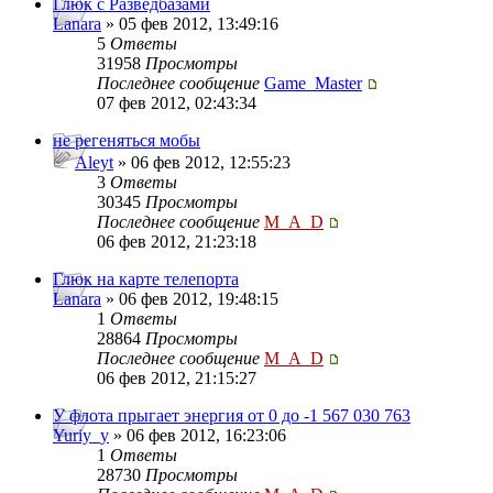
Глюк с Разведбазами
Lanara
» 05 фев 2012, 13:49:16
5
Ответы
31958
Просмотры
Последнее сообщение
Game_Master
07 фев 2012, 02:43:34
не регеняться мобы
Aleyt
» 06 фев 2012, 12:55:23
3
Ответы
30345
Просмотры
Последнее сообщение
M_A_D
06 фев 2012, 21:23:18
Глюк на карте телепорта
Lanara
» 06 фев 2012, 19:48:15
1
Ответы
28864
Просмотры
Последнее сообщение
M_A_D
06 фев 2012, 21:15:27
У флота прыгает энергия от 0 до -1 567 030 763
Yuriy_y
» 06 фев 2012, 16:23:06
1
Ответы
28730
Просмотры