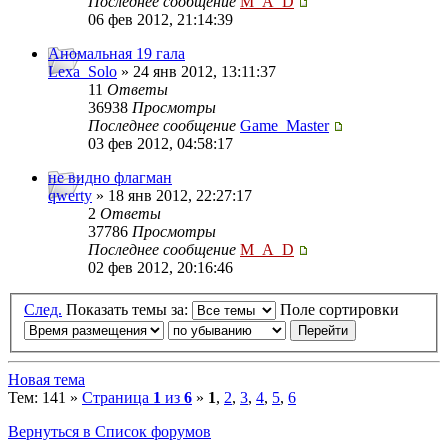
Последнее сообщение
M_A_D
06 фев 2012, 21:14:39
Аномальная 19 гала
Lexa_Solo
» 24 янв 2012, 13:11:37
11
Ответы
36938
Просмотры
Последнее сообщение
Game_Master
03 фев 2012, 04:58:17
не видно флагман
qwerty
» 18 янв 2012, 22:27:17
2
Ответы
37786
Просмотры
Последнее сообщение
M_A_D
02 фев 2012, 20:16:46
След.
Показать темы за:
Поле сортировки
Новая тема
Тем: 141 »
Страница
1
из
6
»
1
,
2
,
3
,
4
,
5
,
6
Вернуться в Список форумов