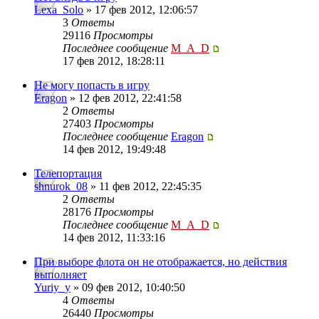
Lexa_Solo
» 17 фев 2012, 12:06:57
3
Ответы
29116
Просмотры
Последнее сообщение
M_A_D
17 фев 2012, 18:28:11
Не могу попасть в игру
Eragon
» 12 фев 2012, 22:41:58
2
Ответы
27403
Просмотры
Последнее сообщение
Eragon
14 фев 2012, 19:49:48
Телепортация
shnurok_08
» 11 фев 2012, 22:45:35
2
Ответы
28176
Просмотры
Последнее сообщение
M_A_D
14 фев 2012, 11:33:16
При выборе флота он не отображается, но действия
выполняет
Yuriy_y
» 09 фев 2012, 10:40:50
4
Ответы
26440
Просмотры