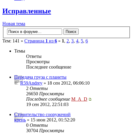
Исправленные
Новая тема
Тем: 141 »
Страница
1
из
6
»
1
,
2
,
3
,
4
,
5
,
6
Темы
Ответы
Просмотры
Последнее сообщение
Передача груза с планеты
R59Andrey
» 18 сен 2012, 06:06:10
2
Ответы
26650
Просмотры
Последнее сообщение
M_A_D
19 сен 2012, 22:51:03
Строительство сооружений
крень
» 15 июн 2012, 01:52:20
0
Ответы
30704
Просмотры