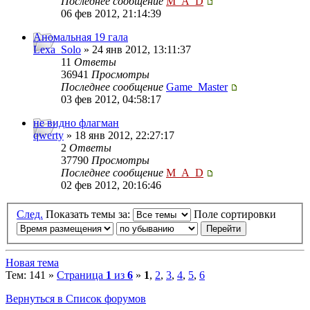
Последнее сообщение
M_A_D
06 фев 2012, 21:14:39
Аномальная 19 гала
Lexa_Solo
» 24 янв 2012, 13:11:37
11
Ответы
36941
Просмотры
Последнее сообщение
Game_Master
03 фев 2012, 04:58:17
не видно флагман
qwerty
» 18 янв 2012, 22:27:17
2
Ответы
37790
Просмотры
Последнее сообщение
M_A_D
02 фев 2012, 20:16:46
След.
Показать темы за:
Поле сортировки
Новая тема
Тем: 141 »
Страница
1
из
6
»
1
,
2
,
3
,
4
,
5
,
6
Вернуться в Список форумов