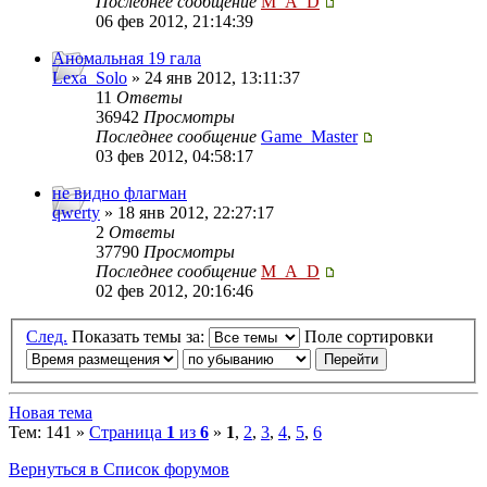
Последнее сообщение
M_A_D
06 фев 2012, 21:14:39
Аномальная 19 гала
Lexa_Solo
» 24 янв 2012, 13:11:37
11
Ответы
36942
Просмотры
Последнее сообщение
Game_Master
03 фев 2012, 04:58:17
не видно флагман
qwerty
» 18 янв 2012, 22:27:17
2
Ответы
37790
Просмотры
Последнее сообщение
M_A_D
02 фев 2012, 20:16:46
След.
Показать темы за:
Поле сортировки
Новая тема
Тем: 141 »
Страница
1
из
6
»
1
,
2
,
3
,
4
,
5
,
6
Вернуться в Список форумов