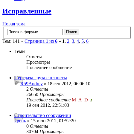
Исправленные
Новая тема
Тем: 141 »
Страница
1
из
6
»
1
,
2
,
3
,
4
,
5
,
6
Темы
Ответы
Просмотры
Последнее сообщение
Передача груза с планеты
R59Andrey
» 18 сен 2012, 06:06:10
2
Ответы
26650
Просмотры
Последнее сообщение
M_A_D
19 сен 2012, 22:51:03
Строительство сооружений
крень
» 15 июн 2012, 01:52:20
0
Ответы
30704
Просмотры