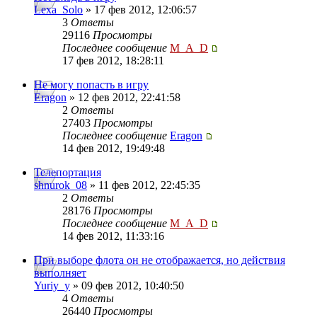
Lexa_Solo
» 17 фев 2012, 12:06:57
3
Ответы
29116
Просмотры
Последнее сообщение
M_A_D
17 фев 2012, 18:28:11
Не могу попасть в игру
Eragon
» 12 фев 2012, 22:41:58
2
Ответы
27403
Просмотры
Последнее сообщение
Eragon
14 фев 2012, 19:49:48
Телепортация
shnurok_08
» 11 фев 2012, 22:45:35
2
Ответы
28176
Просмотры
Последнее сообщение
M_A_D
14 фев 2012, 11:33:16
При выборе флота он не отображается, но действия
выполняет
Yuriy_y
» 09 фев 2012, 10:40:50
4
Ответы
26440
Просмотры