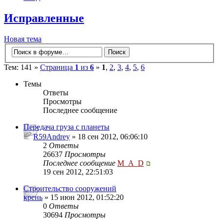
Исправленные
Новая тема
Тем: 141 »
Страница
1
из
6
»
1
,
2
,
3
,
4
,
5
,
6
Темы
Ответы
Просмотры
Последнее сообщение
Передача груза с планеты
R59Andrey
» 18 сен 2012, 06:06:10
2
Ответы
26637
Просмотры
Последнее сообщение
M_A_D
19 сен 2012, 22:51:03
Строительство сооружений
крень
» 15 июн 2012, 01:52:20
0
Ответы
30694
Просмотры