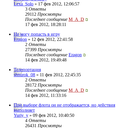
Lexa_Solo
» 17 фев 2012, 12:06:57
3
Ответы
29112
Просмотры
Последнее сообщение
M_A_D
17 фев 2012, 18:28:11
Не могу попасть в игру
Eragon
» 12 фев 2012, 22:41:58
2
Ответы
27399
Просмотры
Последнее сообщение
Eragon
14 фев 2012, 19:49:48
Телепортация
shnurok_08
» 11 фев 2012, 22:45:35
2
Ответы
28172
Просмотры
Последнее сообщение
M_A_D
14 фев 2012, 11:33:16
При выборе флота он не отображается, но действия
выполняет
Yuriy_y
» 09 фев 2012, 10:40:50
4
Ответы
26431
Просмотры