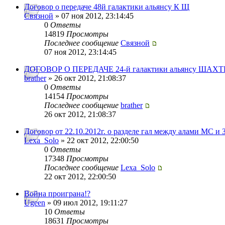
Договор о передаче 48й галактики альянсу К Щ
Связной
» 07 ноя 2012, 23:14:45
0
Ответы
14819
Просмотры
Последнее сообщение
Связной
07 ноя 2012, 23:14:45
ДОГОВОР О ПЕРЕДАЧЕ 24-й галактики альянсу ШАХТ
brather
» 26 окт 2012, 21:08:37
0
Ответы
14154
Просмотры
Последнее сообщение
brather
26 окт 2012, 21:08:37
Договор от 22.10.2012г. о разделе гал между алами МС и 
Lexa_Solo
» 22 окт 2012, 22:00:50
0
Ответы
17348
Просмотры
Последнее сообщение
Lexa_Solo
22 окт 2012, 22:00:50
Война проиграна!?
Ugeen
» 09 июл 2012, 19:11:27
10
Ответы
18631
Просмотры