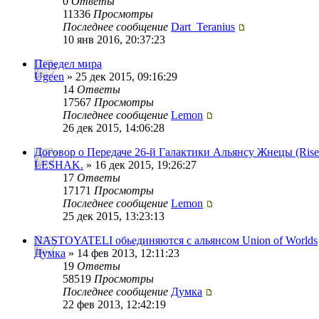
0
Ответы
11336
Просмотры
Последнее сообщение
Dart_Teranius
10 янв 2016, 20:37:23
Передел мира
Ugeen
» 25 дек 2015, 09:16:29
14
Ответы
17567
Просмотры
Последнее сообщение
Lemon
26 дек 2015, 14:06:28
Договор о Передаче 26-й Галактики Альянсу Жнецы (Rise
LESHAK.
» 16 дек 2015, 19:26:27
17
Ответы
17171
Просмотры
Последнее сообщение
Lemon
25 дек 2015, 13:23:13
NASTOYATELI обьединяются с альянсом Union of Worlds
Думка
» 14 фев 2013, 12:11:23
19
Ответы
58519
Просмотры
Последнее сообщение
Думка
22 фев 2013, 12:42:19