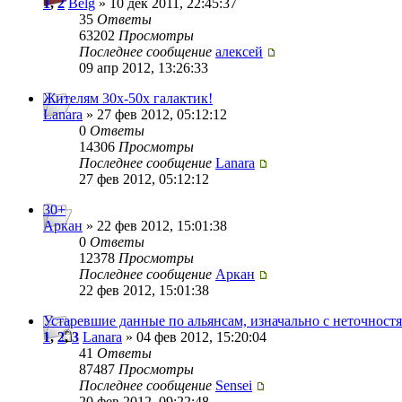
1
,
2
Belg
» 10 дек 2011, 22:45:37
35
Ответы
63202
Просмотры
Последнее сообщение
алексей
09 апр 2012, 13:26:33
Жителям 30х-50х галактик!
Lanara
» 27 фев 2012, 05:12:12
0
Ответы
14306
Просмотры
Последнее сообщение
Lanara
27 фев 2012, 05:12:12
30+
Аркан
» 22 фев 2012, 15:01:38
0
Ответы
12378
Просмотры
Последнее сообщение
Аркан
22 фев 2012, 15:01:38
Устаревшие данные по альянсам, изначально с неточност
1
,
2
,
3
Lanara
» 04 фев 2012, 15:20:04
41
Ответы
87487
Просмотры
Последнее сообщение
Sensei
20 фев 2012, 09:22:48