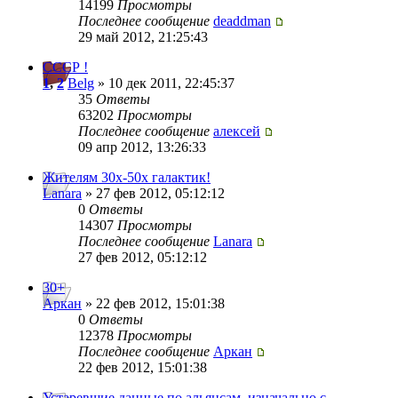
14199
Просмотры
Последнее сообщение
deaddman
29 май 2012, 21:25:43
СССР !
1
,
2
Belg
» 10 дек 2011, 22:45:37
35
Ответы
63202
Просмотры
Последнее сообщение
алексей
09 апр 2012, 13:26:33
Жителям 30х-50х галактик!
Lanara
» 27 фев 2012, 05:12:12
0
Ответы
14307
Просмотры
Последнее сообщение
Lanara
27 фев 2012, 05:12:12
30+
Аркан
» 22 фев 2012, 15:01:38
0
Ответы
12378
Просмотры
Последнее сообщение
Аркан
22 фев 2012, 15:01:38
Устаревшие данные по альянсам, изначально с