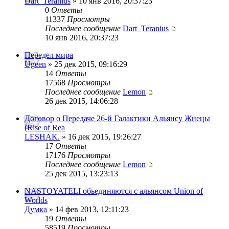
Dart_Teranius
» 10 янв 2016, 20:37:23
0
Ответы
11337
Просмотры
Последнее сообщение
Dart_Teranius
10 янв 2016, 20:37:23
Передел мира
Ugeen
» 25 дек 2015, 09:16:29
14
Ответы
17568
Просмотры
Последнее сообщение
Lemon
26 дек 2015, 14:06:28
Договор о Передаче 26-й Галактики Альянсу Жнецы
(Rise of Rea
LESHAK.
» 16 дек 2015, 19:26:27
17
Ответы
17176
Просмотры
Последнее сообщение
Lemon
25 дек 2015, 13:23:13
NASTOYATELI обьединяются с альянсом Union of
Worlds
Думка
» 14 фев 2013, 12:11:23
19
Ответы
58519
Просмотры