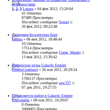
неточностями
1
,
2
,
3
Lanara
» 04 фев 2012, 15:20:04
41
Ответы
87489
Просмотры
Последнее сообщение
Sensei
20 фев 2012, 09:22:48
Академия Коллектива Борг
Lanara
» 06 янв 2012, 18:48:44
10
Ответы
17514
Просмотры
Последнее сообщение
Game_Master
13 янв 2012, 15:39:42
Имперские игры Galactic Empire
СемёнСемёныч
» 26 ноя 2011, 20:29:24
3
Ответы
1766137
Просмотры
Последнее сообщение
saw357
07 дек 2011, 19:27:55
Объявляется набор в Galactic Empire
Cracodabla
» 08 ноя 2011, 16:29:07
0
Ответы
2060005
Просмотры