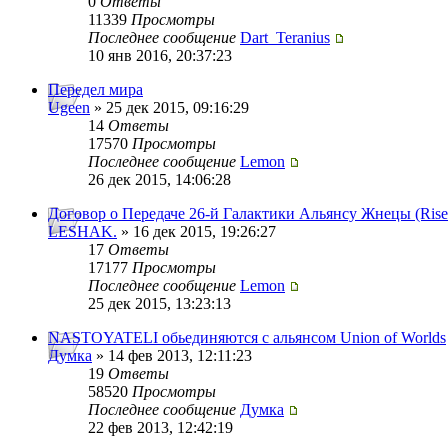
0
Ответы
11339
Просмотры
Последнее сообщение
Dart_Teranius
10 янв 2016, 20:37:23
Передел мира
Ugeen
» 25 дек 2015, 09:16:29
14
Ответы
17570
Просмотры
Последнее сообщение
Lemon
26 дек 2015, 14:06:28
Договор о Передаче 26-й Галактики Альянсу Жнецы (Rise
LESHAK.
» 16 дек 2015, 19:26:27
17
Ответы
17177
Просмотры
Последнее сообщение
Lemon
25 дек 2015, 13:23:13
NASTOYATELI обьединяются с альянсом Union of Worlds
Думка
» 14 фев 2013, 12:11:23
19
Ответы
58520
Просмотры
Последнее сообщение
Думка
22 фев 2013, 12:42:19