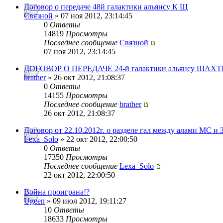
Договор о передаче 48й галактики альянсу К Щ
Связной
» 07 ноя 2012, 23:14:45
0
Ответы
14819
Просмотры
Последнее сообщение
Связной
07 ноя 2012, 23:14:45
ДОГОВОР О ПЕРЕДАЧЕ 24-й галактики альянсу ШАХТ
brather
» 26 окт 2012, 21:08:37
0
Ответы
14155
Просмотры
Последнее сообщение
brather
26 окт 2012, 21:08:37
Договор от 22.10.2012г. о разделе гал между алами МС и 
Lexa_Solo
» 22 окт 2012, 22:00:50
0
Ответы
17350
Просмотры
Последнее сообщение
Lexa_Solo
22 окт 2012, 22:00:50
Война проиграна!?
Ugeen
» 09 июл 2012, 19:11:27
10
Ответы
18633
Просмотры