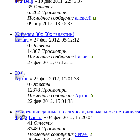
1
,
2
Belg
» 10 дек 2011, 22:45:37
35
Ответы
63202
Просмотры
Последнее сообщение
алексей
09 апр 2012, 13:26:33
Жителям 30х-50х галактик!
Lanara
» 27 фев 2012, 05:12:12
0
Ответы
14307
Просмотры
Последнее сообщение
Lanara
27 фев 2012, 05:12:12
30+
Аркан
» 22 фев 2012, 15:01:38
0
Ответы
12378
Просмотры
Последнее сообщение
Аркан
22 фев 2012, 15:01:38
Устаревшие данные по альянсам, изначально с неточност
1
,
2
,
3
Lanara
» 04 фев 2012, 15:20:04
41
Ответы
87489
Просмотры
Последнее сообщение
Sensei
20 фев 2012, 09:22:48