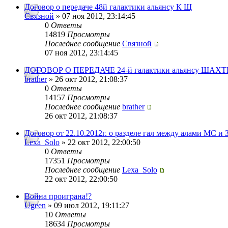
Договор о передаче 48й галактики альянсу К Щ
Связной
» 07 ноя 2012, 23:14:45
0
Ответы
14819
Просмотры
Последнее сообщение
Связной
07 ноя 2012, 23:14:45
ДОГОВОР О ПЕРЕДАЧЕ 24-й галактики альянсу ШАХТ
brather
» 26 окт 2012, 21:08:37
0
Ответы
14157
Просмотры
Последнее сообщение
brather
26 окт 2012, 21:08:37
Договор от 22.10.2012г. о разделе гал между алами МС и 
Lexa_Solo
» 22 окт 2012, 22:00:50
0
Ответы
17351
Просмотры
Последнее сообщение
Lexa_Solo
22 окт 2012, 22:00:50
Война проиграна!?
Ugeen
» 09 июл 2012, 19:11:27
10
Ответы
18634
Просмотры