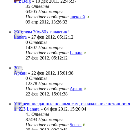
1
,
2
Belg
» 10 дек 2011, 22:45:37
35
Ответы
63205
Просмотры
Последнее сообщение
алексей
09 апр 2012, 13:26:33
Жителям 30х-50х галактик!
Lanara
» 27 фев 2012, 05:12:12
0
Ответы
14307
Просмотры
Последнее сообщение
Lanara
27 фев 2012, 05:12:12
30+
Аркан
» 22 фев 2012, 15:01:38
0
Ответы
12378
Просмотры
Последнее сообщение
Аркан
22 фев 2012, 15:01:38
Устаревшие данные по альянсам, изначально с неточност
1
,
2
,
3
Lanara
» 04 фев 2012, 15:20:04
41
Ответы
87493
Просмотры
Последнее сообщение
Sensei
20 фев 2012, 09:22:48