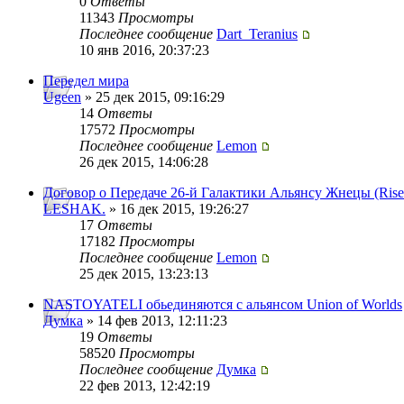
0
Ответы
11343
Просмотры
Последнее сообщение
Dart_Teranius
10 янв 2016, 20:37:23
Передел мира
Ugeen
» 25 дек 2015, 09:16:29
14
Ответы
17572
Просмотры
Последнее сообщение
Lemon
26 дек 2015, 14:06:28
Договор о Передаче 26-й Галактики Альянсу Жнецы (Rise
LESHAK.
» 16 дек 2015, 19:26:27
17
Ответы
17182
Просмотры
Последнее сообщение
Lemon
25 дек 2015, 13:23:13
NASTOYATELI обьединяются с альянсом Union of Worlds
Думка
» 14 фев 2013, 12:11:23
19
Ответы
58520
Просмотры
Последнее сообщение
Думка
22 фев 2013, 12:42:19