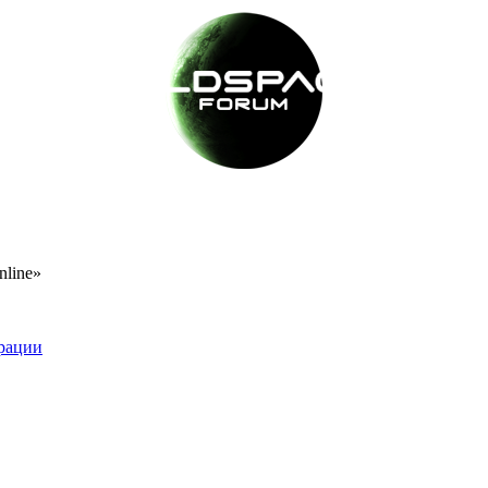
nline»
рации