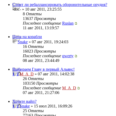
Стоит ли ребаллансировать оборонительные орудия?
-doc- » 10 авг 2011, 23:25:55
8
Ответы
13637
Просмотры
Последнее сообщение
Ruslan
11 авг 2011, 13:19:57
Цена на корабли
Snake
» 07 авг 2011, 19:24:03
16
Ответы
16023
Просмотры
Последнее сообщение
qwerty
08 авг 2011, 23:44:49
Выбираем Главу в первый Альянс!
1
,
2
M_A_D
» 07 авг 2011, 14:02:38
26
Ответы
103150
Просмотры
Последнее сообщение
M_A_D
07 авг 2011, 21:27:06
Хотите вайп?
1
,
2
Snake
» 15 июл 2011, 16:09:26
25
Ответы
77163
Просмотры