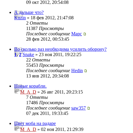
09 окт 2012, 20:54:08
А дальше что?
Kuzin
» 18 фев 2012, 21:47:08
2
Ответы
11387
Просмотры
Последнее сообщение
Mapc
28 фев 2012, 00:53:45
Во сколько раз необходима усилить оборону?
1
,
2
Snake
» 23 ноя 2011, 19:22:25
22
Ответы
55453
Просмотры
Последнее сообщение
Hedin
13 янв 2012, 20:34:08
Новые корабли.
M_A_D
» 26 авг 2011, 20:23:15
7
Ответы
17486
Просмотры
Последнее сообщение
saw357
07 дек 2011, 19:33:45
Цвет моба на радаре
M_A_D
» 02 ноя 2011, 21:29:39