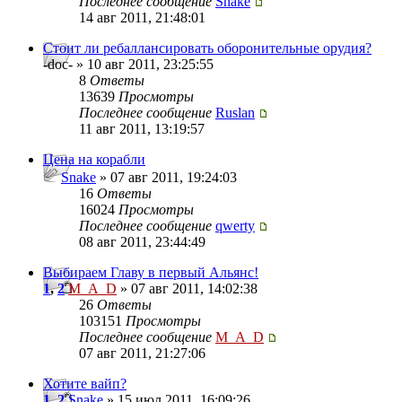
Последнее сообщение
Snake
14 авг 2011, 21:48:01
Стоит ли ребаллансировать оборонительные орудия?
-doc- » 10 авг 2011, 23:25:55
8
Ответы
13639
Просмотры
Последнее сообщение
Ruslan
11 авг 2011, 13:19:57
Цена на корабли
Snake
» 07 авг 2011, 19:24:03
16
Ответы
16024
Просмотры
Последнее сообщение
qwerty
08 авг 2011, 23:44:49
Выбираем Главу в первый Альянс!
1
,
2
M_A_D
» 07 авг 2011, 14:02:38
26
Ответы
103151
Просмотры
Последнее сообщение
M_A_D
07 авг 2011, 21:27:06
Хотите вайп?
1
,
2
Snake
» 15 июл 2011, 16:09:26