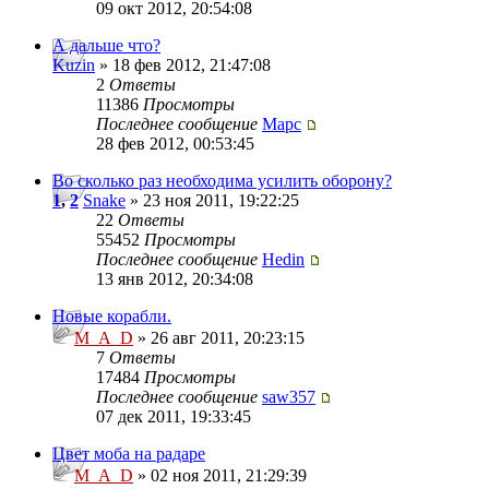
09 окт 2012, 20:54:08
А дальше что?
Kuzin
» 18 фев 2012, 21:47:08
2
Ответы
11386
Просмотры
Последнее сообщение
Mapc
28 фев 2012, 00:53:45
Во сколько раз необходима усилить оборону?
1
,
2
Snake
» 23 ноя 2011, 19:22:25
22
Ответы
55452
Просмотры
Последнее сообщение
Hedin
13 янв 2012, 20:34:08
Новые корабли.
M_A_D
» 26 авг 2011, 20:23:15
7
Ответы
17484
Просмотры
Последнее сообщение
saw357
07 дек 2011, 19:33:45
Цвет моба на радаре
M_A_D
» 02 ноя 2011, 21:29:39