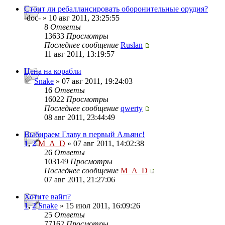
Стоит ли ребаллансировать оборонительные орудия?
-doc- » 10 авг 2011, 23:25:55
8
Ответы
13633
Просмотры
Последнее сообщение
Ruslan
11 авг 2011, 13:19:57
Цена на корабли
Snake
» 07 авг 2011, 19:24:03
16
Ответы
16022
Просмотры
Последнее сообщение
qwerty
08 авг 2011, 23:44:49
Выбираем Главу в первый Альянс!
1
,
2
M_A_D
» 07 авг 2011, 14:02:38
26
Ответы
103149
Просмотры
Последнее сообщение
M_A_D
07 авг 2011, 21:27:06
Хотите вайп?
1
,
2
Snake
» 15 июл 2011, 16:09:26
25
Ответы
77162
Просмотры