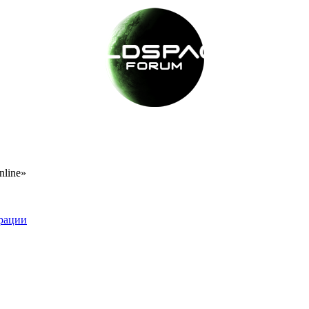
nline»
рации