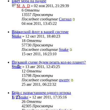
Цвет моба на радаре
M_A_D
» 02 ноя 2011, 21:29:39
6
Ответы
13557
Просмотры
Последнее сообщение
Сигнал
04 ноя 2011, 13:45:22
Вражеский флот в вашей системе
Snake
» 12 окт 2011, 18:40:23
18
Ответы
57730
Просмотры
Последнее сообщение
Snake
15 окт 2011, 16:23:10
По какой схеме будем резать кол-во планет?
Snake
» 13 авг 2011, 12:45:25
12
Ответы
15798
Просмотры
Последнее сообщение
qwerty
25 авг 2011, 06:22:32
Беда с разрастанием одного игрока
1
,
2
Snake
» 12 авг 2011, 17:35:16
26
Ответы
42305
Просмотры