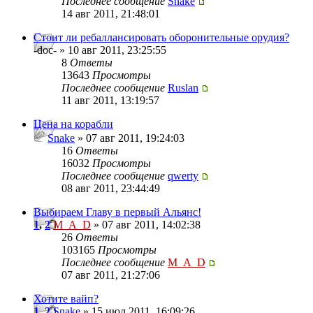
Последнее сообщение
Snake
14 авг 2011, 21:48:01
Стоит ли ребаллансировать оборонительные орудия?
-doc- » 10 авг 2011, 23:25:55
8
Ответы
13643
Просмотры
Последнее сообщение
Ruslan
11 авг 2011, 13:19:57
Цена на корабли
Snake
» 07 авг 2011, 19:24:03
16
Ответы
16032
Просмотры
Последнее сообщение
qwerty
08 авг 2011, 23:44:49
Выбираем Главу в первый Альянс!
1
,
2
M_A_D
» 07 авг 2011, 14:02:38
26
Ответы
103165
Просмотры
Последнее сообщение
M_A_D
07 авг 2011, 21:27:06
Хотите вайп?
1
,
2
Snake
» 15 июл 2011, 16:09:26