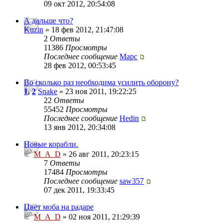
09 окт 2012, 20:54:08
А дальше что?
Kuzin
» 18 фев 2012, 21:47:08
2
Ответы
11386
Просмотры
Последнее сообщение
Mapc
28 фев 2012, 00:53:45
Во сколько раз необходима усилить оборону?
1
,
2
Snake
» 23 ноя 2011, 19:22:25
22
Ответы
55452
Просмотры
Последнее сообщение
Hedin
13 янв 2012, 20:34:08
Новые корабли.
M_A_D
» 26 авг 2011, 20:23:15
7
Ответы
17484
Просмотры
Последнее сообщение
saw357
07 дек 2011, 19:33:45
Цвет моба на радаре
M_A_D
» 02 ноя 2011, 21:29:39