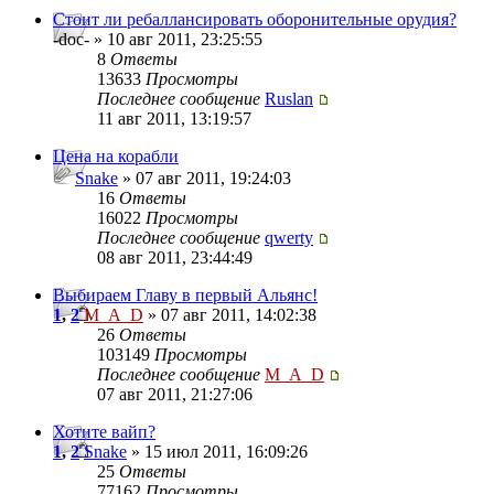
Стоит ли ребаллансировать оборонительные орудия?
-doc- » 10 авг 2011, 23:25:55
8
Ответы
13633
Просмотры
Последнее сообщение
Ruslan
11 авг 2011, 13:19:57
Цена на корабли
Snake
» 07 авг 2011, 19:24:03
16
Ответы
16022
Просмотры
Последнее сообщение
qwerty
08 авг 2011, 23:44:49
Выбираем Главу в первый Альянс!
1
,
2
M_A_D
» 07 авг 2011, 14:02:38
26
Ответы
103149
Просмотры
Последнее сообщение
M_A_D
07 авг 2011, 21:27:06
Хотите вайп?
1
,
2
Snake
» 15 июл 2011, 16:09:26
25
Ответы
77162
Просмотры