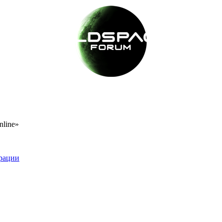
nline»
рации