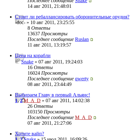
Последнее сообщение
Snake
14 авг 2011, 21:48:01
Стоит ли ребаллансировать оборонительные орудия?
-doc- » 10 авг 2011, 23:25:55
8
Ответы
13637
Просмотры
Последнее сообщение
Ruslan
11 авг 2011, 13:19:57
Цена на корабли
Snake
» 07 авг 2011, 19:24:03
16
Ответы
16024
Просмотры
Последнее сообщение
qwerty
08 авг 2011, 23:44:49
Выбираем Главу в первый Альянс!
1
,
2
M_A_D
» 07 авг 2011, 14:02:38
26
Ответы
103150
Просмотры
Последнее сообщение
M_A_D
07 авг 2011, 21:27:06
Хотите вайп?
1
,
2
Snake
» 15 июл 2011, 16:09:26