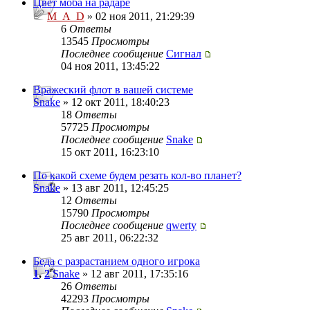
Цвет моба на радаре
M_A_D
» 02 ноя 2011, 21:29:39
6
Ответы
13545
Просмотры
Последнее сообщение
Сигнал
04 ноя 2011, 13:45:22
Вражеский флот в вашей системе
Snake
» 12 окт 2011, 18:40:23
18
Ответы
57725
Просмотры
Последнее сообщение
Snake
15 окт 2011, 16:23:10
По какой схеме будем резать кол-во планет?
Snake
» 13 авг 2011, 12:45:25
12
Ответы
15790
Просмотры
Последнее сообщение
qwerty
25 авг 2011, 06:22:32
Беда с разрастанием одного игрока
1
,
2
Snake
» 12 авг 2011, 17:35:16
26
Ответы
42293
Просмотры