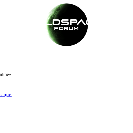
nline»
рации