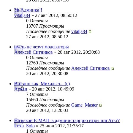
Ув.Админка!!
vitalja84
» 27 авг 2012, 08:50:12
0
Ответы
13707
Просмотры
Последнее сообщение
vitalja84
27 авг 2012, 08:50:12
пусть не лезут модераторы
Алексей Ситников
» 20 авг 2012, 20:30:08
0
Ответы
12769
Просмотры
Последнее сообщение
Алексей Ситников
20 авг 2012, 20:30:08
Вот ано как, Михалыч... (с)
Аркан
» 20 авг 2012, 10:49:09
7
Ответы
15660
Просмотры
Последнее сообщение
Game_Master
20 авг 2012, 13:20:03
На какой E-MAIL в администарцию игры писАть??
Lexa_Solo
» 25 июл 2012, 21:35:17
1
Ответы