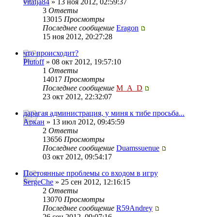
vitalja84
» 13 ноя 2012, 02:59:37
3
Ответы
13015
Просмотры
Последнее сообщение
Eragon
15 ноя 2012, 20:27:28
что происходит?
Plutoff
» 08 окт 2012, 19:57:10
1
Ответы
14017
Просмотры
Последнее сообщение
M_A_D
23 окт 2012, 22:32:07
дарагая администрация, у миня к тибе просьба...
Аркан
» 13 июл 2012, 09:45:59
2
Ответы
13656
Просмотры
Последнее сообщение
Duamssuenue
03 окт 2012, 09:54:17
Постоянные проблемы со входом в игру
SergeChe
» 25 сен 2012, 12:16:15
2
Ответы
13070
Просмотры
Последнее сообщение
R59Andrey
26 сен 2012, 09:07:16