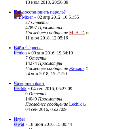
13 июл 2018, 20:56:39
Как восстановить пароль?
1
,
2
Mixer
» 02 апр 2012, 10:51:55
27
Ответы
47897
Просмотры
Последнее сообщение
M_A_D
11 июл 2018, 12:05:16
Вайп Сервера.
Lemon
» 09 янв 2016, 19:34:19
7
Ответы
14274
Просмотры
Последнее сообщение
Жихарь
24 янв 2018, 15:21:50
Читерный флот
Lechik
» 04 сен 2016, 05:27:09
0
Ответы
14049
Просмотры
Последнее сообщение
Lechik
04 сен 2016, 05:27:09
Игры
sawat
» 18 июн 2016, 15:30:44