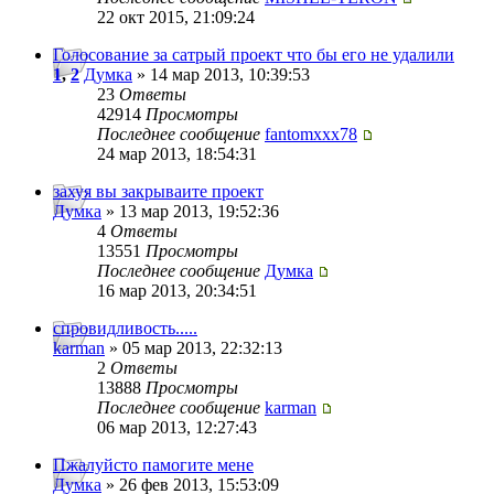
22 окт 2015, 21:09:24
Голосование за сатрый проект что бы его не удалили
1
,
2
Думка
» 14 мар 2013, 10:39:53
23
Ответы
42914
Просмотры
Последнее сообщение
fantomxxx78
24 мар 2013, 18:54:31
захуя вы закрываите проект
Думка
» 13 мар 2013, 19:52:36
4
Ответы
13551
Просмотры
Последнее сообщение
Думка
16 мар 2013, 20:34:51
спровидливость.....
karman
» 05 мар 2013, 22:32:13
2
Ответы
13888
Просмотры
Последнее сообщение
karman
06 мар 2013, 12:27:43
Пжалуйсто памогите мене
Думка
» 26 фев 2013, 15:53:09