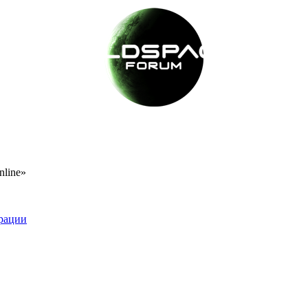
nline»
рации