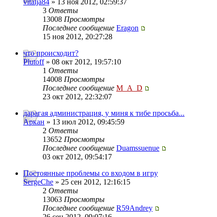
vitalja84
» 13 ноя 2012, 02:59:37
3
Ответы
13008
Просмотры
Последнее сообщение
Eragon
15 ноя 2012, 20:27:28
что происходит?
Plutoff
» 08 окт 2012, 19:57:10
1
Ответы
14008
Просмотры
Последнее сообщение
M_A_D
23 окт 2012, 22:32:07
дарагая администрация, у миня к тибе просьба...
Аркан
» 13 июл 2012, 09:45:59
2
Ответы
13652
Просмотры
Последнее сообщение
Duamssuenue
03 окт 2012, 09:54:17
Постоянные проблемы со входом в игру
SergeChe
» 25 сен 2012, 12:16:15
2
Ответы
13063
Просмотры
Последнее сообщение
R59Andrey
26 сен 2012, 09:07:16