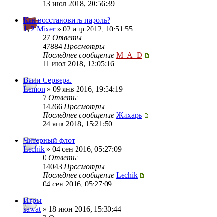
13 июл 2018, 20:56:39
Как восстановить пароль?
1
,
2
Mixer
» 02 апр 2012, 10:51:55
27
Ответы
47884
Просмотры
Последнее сообщение
M_A_D
11 июл 2018, 12:05:16
Вайп Сервера.
Lemon
» 09 янв 2016, 19:34:19
7
Ответы
14266
Просмотры
Последнее сообщение
Жихарь
24 янв 2018, 15:21:50
Читерный флот
Lechik
» 04 сен 2016, 05:27:09
0
Ответы
14043
Просмотры
Последнее сообщение
Lechik
04 сен 2016, 05:27:09
Игры
sawat
» 18 июн 2016, 15:30:44