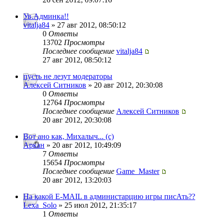
Ув.Админка!!
vitalja84
» 27 авг 2012, 08:50:12
0
Ответы
13702
Просмотры
Последнее сообщение
vitalja84
27 авг 2012, 08:50:12
пусть не лезут модераторы
Алексей Ситников
» 20 авг 2012, 20:30:08
0
Ответы
12764
Просмотры
Последнее сообщение
Алексей Ситников
20 авг 2012, 20:30:08
Вот ано как, Михалыч... (с)
Аркан
» 20 авг 2012, 10:49:09
7
Ответы
15654
Просмотры
Последнее сообщение
Game_Master
20 авг 2012, 13:20:03
На какой E-MAIL в администарцию игры писАть??
Lexa_Solo
» 25 июл 2012, 21:35:17
1
Ответы