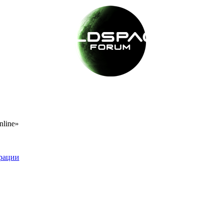
nline»
рации