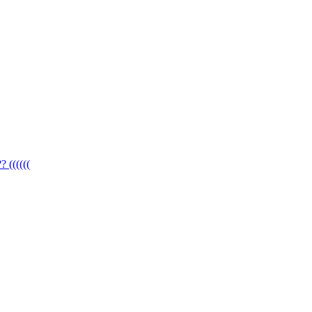
((((((