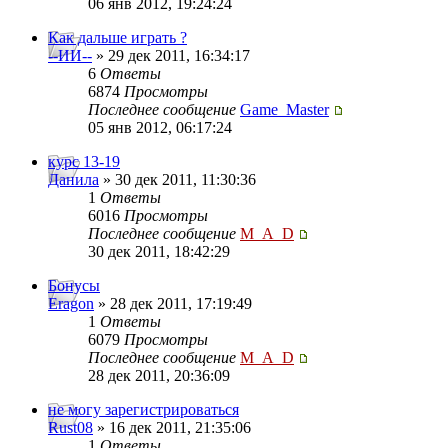
06 янв 2012, 19:24:24
Как дальше играть ?
--ИИ--
» 29 дек 2011, 16:34:17
6
Ответы
6874
Просмотры
Последнее сообщение
Game_Master
05 янв 2012, 06:17:24
курс 13-19
Данила
» 30 дек 2011, 11:30:36
1
Ответы
6016
Просмотры
Последнее сообщение
M_A_D
30 дек 2011, 18:42:29
Бонусы
Eragon
» 28 дек 2011, 17:19:49
1
Ответы
6079
Просмотры
Последнее сообщение
M_A_D
28 дек 2011, 20:36:09
не могу зарегистрироваться
Rust08
» 16 дек 2011, 21:35:06
1
Ответы