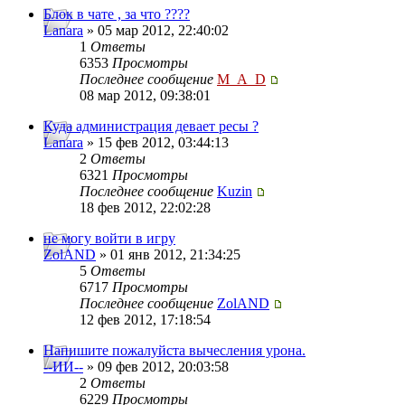
Блок в чате , за что ????
Lanara
» 05 мар 2012, 22:40:02
1
Ответы
6353
Просмотры
Последнее сообщение
M_A_D
08 мар 2012, 09:38:01
Куда администрация девает ресы ?
Lanara
» 15 фев 2012, 03:44:13
2
Ответы
6321
Просмотры
Последнее сообщение
Kuzin
18 фев 2012, 22:02:28
не могу войти в игру
ZolAND
» 01 янв 2012, 21:34:25
5
Ответы
6717
Просмотры
Последнее сообщение
ZolAND
12 фев 2012, 17:18:54
Напишите пожалуйста вычесления урона.
--ИИ--
» 09 фев 2012, 20:03:58
2
Ответы
6229
Просмотры