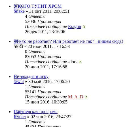
У КОГО ТУПИТ ХРОМ
Snake
» 31 окт 2011, 20:02:51
4
Ответы
52036
Просмотры
Последнее сообщение
Eragon
26 дек 2011, 23:16:06
Что-то не работает? Или работает не так? - пишем сюда!
-doc- » 20 июн 2011, 17:16:58
0
Ответы
83053
Просмотры
Последнее сообщение
-doc-
20 июн 2011, 17:16:58
Не заходит в игру
sawat
» 30 май 2016, 17:06:20
1
Ответы
55141
Просмотры
Последнее сообщение
M_A_D
15 июн 2016, 10:30:05
Партнерская програма
Kvoter
» 02 янв 2016, 23:47:27
1
Ответы
45404
Просмотры