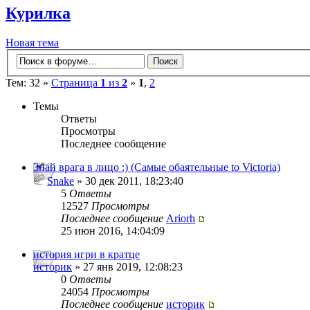
Курилка
Новая тема
Тем: 32 »
Страница
1
из
2
»
1
,
2
Темы
Ответы
Просмотры
Последнее сообщение
Знай врага в лицо :) (Самые обаятельные to Victoria)
Snake
» 30 дек 2011, 18:23:40
5
Ответы
12527
Просмотры
Последнее сообщение
Ariorh
25 июн 2016, 14:04:09
история игри в кратце
историк
» 27 янв 2019, 12:08:23
0
Ответы
24054
Просмотры
Последнее сообщение
историк