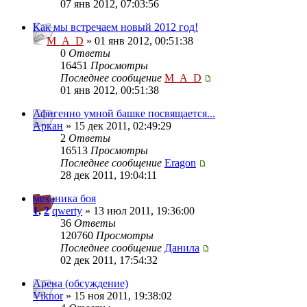
07 янв 2012, 07:03:56
Как мы встречаем новый 2012 год!
M_A_D
» 01 янв 2012, 00:51:38
0
Ответы
16451
Просмотры
Последнее сообщение
M_A_D
01 янв 2012, 00:51:38
Афигенно умной башке посвящается...
Аркан
» 15 дек 2011, 02:49:29
2
Ответы
16513
Просмотры
Последнее сообщение
Eragon
28 дек 2011, 19:04:11
механика боя
1
,
2
qwerty
» 13 июл 2011, 19:36:00
36
Ответы
120760
Просмотры
Последнее сообщение
Данила
02 дек 2011, 17:54:32
Арена (обсуждение)
Viknor
» 15 ноя 2011, 19:38:02