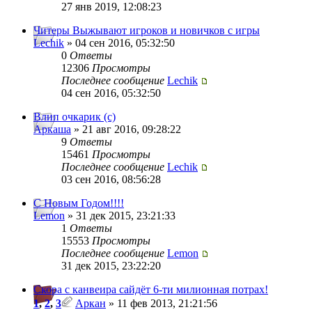
27 янв 2019, 12:08:23
Читеры Выжывают игроков и новичков с игры
Lechik
» 04 сен 2016, 05:32:50
0
Ответы
12306
Просмотры
Последнее сообщение
Lechik
04 сен 2016, 05:32:50
Влип очкарик (с)
Аркаша
» 21 авг 2016, 09:28:22
9
Ответы
15461
Просмотры
Последнее сообщение
Lechik
03 сен 2016, 08:56:28
С Новым Годом!!!!
Lemon
» 31 дек 2015, 23:21:33
1
Ответы
15553
Просмотры
Последнее сообщение
Lemon
31 дек 2015, 23:22:20
Скора с канвеира сайдёт 6-ти милионная потрах!
1
,
2
,
3
Аркан
» 11 фев 2013, 21:21:56