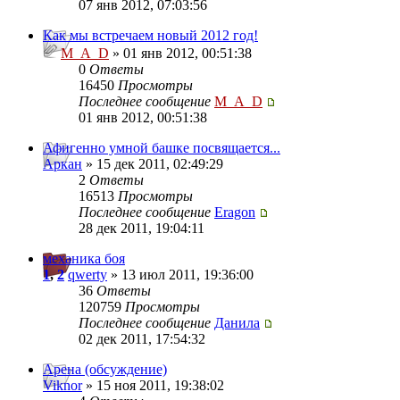
07 янв 2012, 07:03:56
Как мы встречаем новый 2012 год!
M_A_D
» 01 янв 2012, 00:51:38
0
Ответы
16450
Просмотры
Последнее сообщение
M_A_D
01 янв 2012, 00:51:38
Афигенно умной башке посвящается...
Аркан
» 15 дек 2011, 02:49:29
2
Ответы
16513
Просмотры
Последнее сообщение
Eragon
28 дек 2011, 19:04:11
механика боя
1
,
2
qwerty
» 13 июл 2011, 19:36:00
36
Ответы
120759
Просмотры
Последнее сообщение
Данила
02 дек 2011, 17:54:32
Арена (обсуждение)
Viknor
» 15 ноя 2011, 19:38:02