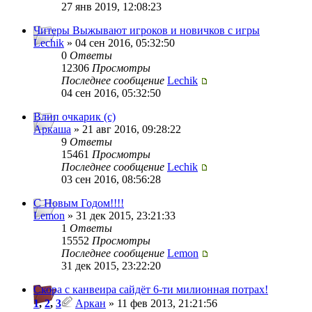
27 янв 2019, 12:08:23
Читеры Выжывают игроков и новичков с игры
Lechik
» 04 сен 2016, 05:32:50
0
Ответы
12306
Просмотры
Последнее сообщение
Lechik
04 сен 2016, 05:32:50
Влип очкарик (с)
Аркаша
» 21 авг 2016, 09:28:22
9
Ответы
15461
Просмотры
Последнее сообщение
Lechik
03 сен 2016, 08:56:28
С Новым Годом!!!!
Lemon
» 31 дек 2015, 23:21:33
1
Ответы
15552
Просмотры
Последнее сообщение
Lemon
31 дек 2015, 23:22:20
Скора с канвеира сайдёт 6-ти милионная потрах!
1
,
2
,
3
Аркан
» 11 фев 2013, 21:21:56