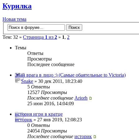
Курилка
Новая тема
Тем: 32 »
Страница
1
из
2
»
1
,
2
Темы
Ответы
Просмотры
Последнее сообщение
Знай врага в лицо :) (Самые обаятельные to Victoria)
Snake
» 30 дек 2011, 18:23:40
5
Ответы
12527
Просмотры
Последнее сообщение
Ariorh
25 июн 2016, 14:04:09
история игри в кратце
историк
» 27 янв 2019, 12:08:23
0
Ответы
24054
Просмотры
Последнее сообщение
историк