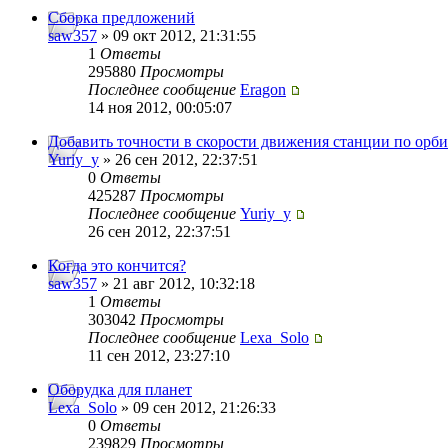
Сборка предложений
saw357
» 09 окт 2012, 21:31:55
1
Ответы
295880
Просмотры
Последнее сообщение
Eragon
14 ноя 2012, 00:05:07
Добавить точности в скорости движения станции по орби
Yuriy_y
» 26 сен 2012, 22:37:51
0
Ответы
425287
Просмотры
Последнее сообщение
Yuriy_y
26 сен 2012, 22:37:51
Когда это кончится?
saw357
» 21 авг 2012, 10:32:18
1
Ответы
303042
Просмотры
Последнее сообщение
Lexa_Solo
11 сен 2012, 23:27:10
Оборудка для планет
Lexa_Solo
» 09 сен 2012, 21:26:33
0
Ответы
239829
Просмотры