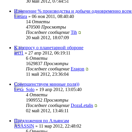
30 май 2012, 07:44:51
Изменение % производства и добычи одновременно всем
Lanara
» 06 ноя 2011, 08:40:40
14
Ответы
470500
Просмотры
Последнее сообщение
Tih
20 май 2012, 18:07:09
К вопросу о планетарной обороне
ari31
» 27 апр 2012, 06:19:11
6
Ответы
1629837
Просмотры
Последнее сообщение
Eragon
11 май 2012, 23:36:04
Совершенствуем минные поля))
Lexa_Solo
» 19 апр 2012, 13:05:40
4
Ответы
1909552
Просмотры
Последнее сообщение
DozaLetalis
02 май 2012, 13:46:11
Предложения по Альянсам
ASASSIN
» 11 мар 2012, 22:48:02
6
Ответы