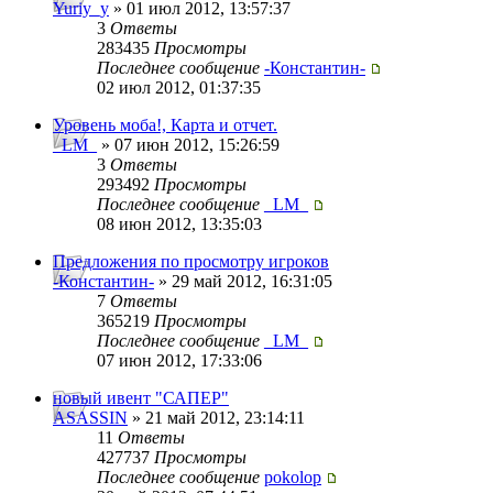
Yuriy_y
» 01 июл 2012, 13:57:37
3
Ответы
283435
Просмотры
Последнее сообщение
-Константин-
02 июл 2012, 01:37:35
Уровень моба!, Карта и отчет.
_LM_
» 07 июн 2012, 15:26:59
3
Ответы
293492
Просмотры
Последнее сообщение
_LM_
08 июн 2012, 13:35:03
Предложения по просмотру игроков
-Константин-
» 29 май 2012, 16:31:05
7
Ответы
365219
Просмотры
Последнее сообщение
_LM_
07 июн 2012, 17:33:06
новый ивент "САПЕР"
ASASSIN
» 21 май 2012, 23:14:11
11
Ответы
427737
Просмотры
Последнее сообщение
pokolop