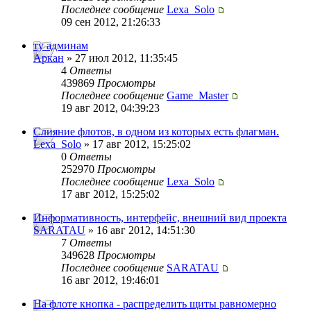
Последнее сообщение
Lexa_Solo
09 сен 2012, 21:26:33
ту админам
Аркан
» 27 июл 2012, 11:35:45
4
Ответы
439869
Просмотры
Последнее сообщение
Game_Master
19 авг 2012, 04:39:23
Слияние флотов, в одном из которых есть флагман.
Lexa_Solo
» 17 авг 2012, 15:25:02
0
Ответы
252970
Просмотры
Последнее сообщение
Lexa_Solo
17 авг 2012, 15:25:02
Информативность, интерфейс, внешний вид проекта
SARATAU
» 16 авг 2012, 14:51:30
7
Ответы
349628
Просмотры
Последнее сообщение
SARATAU
16 авг 2012, 19:46:01
На флоте кнопка - распределить щиты равномерно