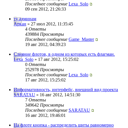
Последнее сообщение
Lexa_Solo
09 сен 2012, 21:26:33
ту админам
Аркан
» 27 июл 2012, 11:35:45
4
Ответы
439884
Просмотры
Последнее сообщение
Game_Master
19 авг 2012, 04:39:23
Слияние флотов, в одном из которых есть флагман.
Lexa_Solo
» 17 авг 2012, 15:25:02
0
Ответы
252978
Просмотры
Последнее сообщение
Lexa_Solo
17 авг 2012, 15:25:02
Информативность, интерфейс, внешний вид проекта
SARATAU
» 16 авг 2012, 14:51:30
7
Ответы
349642
Просмотры
Последнее сообщение
SARATAU
16 авг 2012, 19:46:01
На флоте кнопка - распределить щиты равномерно