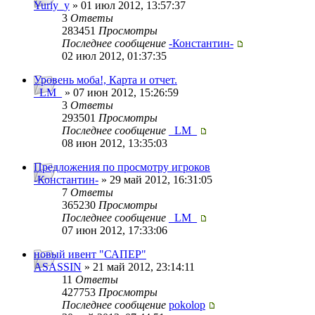
Yuriy_y
» 01 июл 2012, 13:57:37
3
Ответы
283451
Просмотры
Последнее сообщение
-Константин-
02 июл 2012, 01:37:35
Уровень моба!, Карта и отчет.
_LM_
» 07 июн 2012, 15:26:59
3
Ответы
293501
Просмотры
Последнее сообщение
_LM_
08 июн 2012, 13:35:03
Предложения по просмотру игроков
-Константин-
» 29 май 2012, 16:31:05
7
Ответы
365230
Просмотры
Последнее сообщение
_LM_
07 июн 2012, 17:33:06
новый ивент "САПЕР"
ASASSIN
» 21 май 2012, 23:14:11
11
Ответы
427753
Просмотры
Последнее сообщение
pokolop