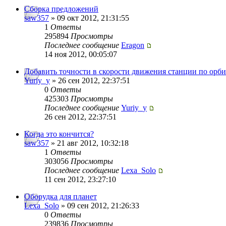
Сборка предложений
saw357
» 09 окт 2012, 21:31:55
1
Ответы
295894
Просмотры
Последнее сообщение
Eragon
14 ноя 2012, 00:05:07
Добавить точности в скорости движения станции по орби
Yuriy_y
» 26 сен 2012, 22:37:51
0
Ответы
425303
Просмотры
Последнее сообщение
Yuriy_y
26 сен 2012, 22:37:51
Когда это кончится?
saw357
» 21 авг 2012, 10:32:18
1
Ответы
303056
Просмотры
Последнее сообщение
Lexa_Solo
11 сен 2012, 23:27:10
Оборудка для планет
Lexa_Solo
» 09 сен 2012, 21:26:33
0
Ответы
239836
Просмотры