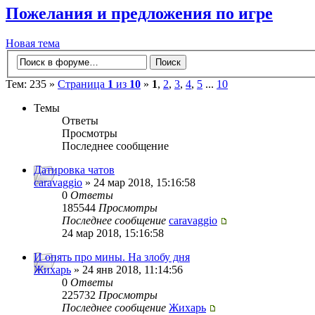
Пожелания и предложения по игре
Новая тема
Тем: 235 »
Страница
1
из
10
»
1
,
2
,
3
,
4
,
5
...
10
Темы
Ответы
Просмотры
Последнее сообщение
Датировка чатов
caravaggio
» 24 мар 2018, 15:16:58
0
Ответы
185544
Просмотры
Последнее сообщение
caravaggio
24 мар 2018, 15:16:58
И опять про мины. На злобу дня
Жихарь
» 24 янв 2018, 11:14:56
0
Ответы
225732
Просмотры
Последнее сообщение
Жихарь