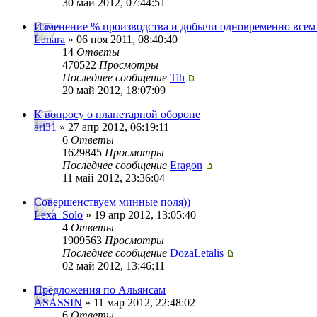
30 май 2012, 07:44:51
Изменение % производства и добычи одновременно всем
Lanara
» 06 ноя 2011, 08:40:40
14
Ответы
470522
Просмотры
Последнее сообщение
Tih
20 май 2012, 18:07:09
К вопросу о планетарной обороне
ari31
» 27 апр 2012, 06:19:11
6
Ответы
1629845
Просмотры
Последнее сообщение
Eragon
11 май 2012, 23:36:04
Совершенствуем минные поля))
Lexa_Solo
» 19 апр 2012, 13:05:40
4
Ответы
1909563
Просмотры
Последнее сообщение
DozaLetalis
02 май 2012, 13:46:11
Предложения по Альянсам
ASASSIN
» 11 мар 2012, 22:48:02
6
Ответы