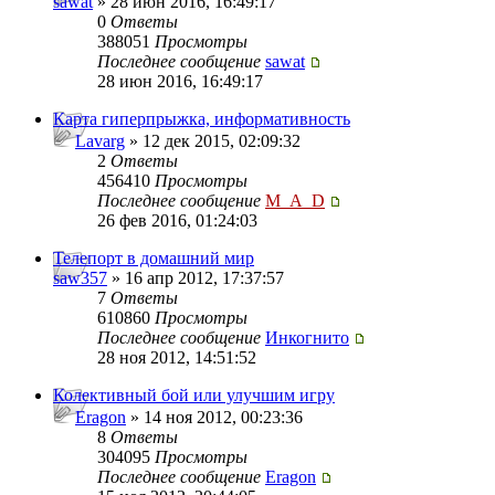
sawat
» 28 июн 2016, 16:49:17
0
Ответы
388051
Просмотры
Последнее сообщение
sawat
28 июн 2016, 16:49:17
Карта гиперпрыжка, информативность
Lavarg
» 12 дек 2015, 02:09:32
2
Ответы
456410
Просмотры
Последнее сообщение
M_A_D
26 фев 2016, 01:24:03
Телепорт в домашний мир
saw357
» 16 апр 2012, 17:37:57
7
Ответы
610860
Просмотры
Последнее сообщение
Инкогнито
28 ноя 2012, 14:51:52
Колективный бой или улучшим игру
Eragon
» 14 ноя 2012, 00:23:36
8
Ответы
304095
Просмотры
Последнее сообщение
Eragon