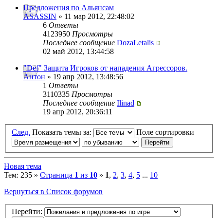
Предложения по Альянсам
ASASSIN
» 11 мар 2012, 22:48:02
6
Ответы
4123950
Просмотры
Последнее сообщение
DozaLetalis
02 май 2012, 13:44:58
"Def" Защита Игроков от нападения Агрессоров.
Антон
» 19 апр 2012, 13:48:56
1
Ответы
3110335
Просмотры
Последнее сообщение
Ilinad
19 апр 2012, 20:36:11
След.
Показать темы за:
Поле сортировки
Новая тема
Тем: 235 »
Страница
1
из
10
»
1
,
2
,
3
,
4
,
5
...
10
Вернуться в Список форумов
Перейти: