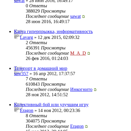
sawat
» 28 июн 2016, 16:49:17
0
Ответы
388029
Просмотры
Последнее сообщение
sawat
28 июн 2016, 16:49:17
Карта гиперпрыжка, информативность
Lavarg
» 12 дек 2015, 02:09:32
2
Ответы
456391
Просмотры
Последнее сообщение
M_A_D
26 фев 2016, 01:24:03
Телепорт в домашний мир
saw357
» 16 апр 2012, 17:37:57
7
Ответы
610843
Просмотры
Последнее сообщение
Инкогнито
28 ноя 2012, 14:51:52
Колективный бой или улучшим игру
Eragon
» 14 ноя 2012, 00:23:36
8
Ответы
304075
Просмотры
Последнее сообщение
Eragon