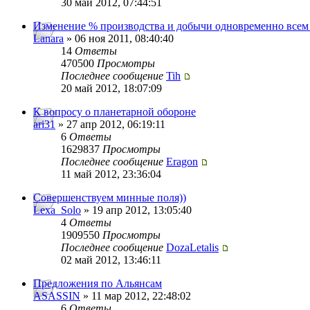
30 май 2012, 07:44:51
Изменение % производства и добычи одновременно всем
Lanara
» 06 ноя 2011, 08:40:40
14
Ответы
470500
Просмотры
Последнее сообщение
Tih
20 май 2012, 18:07:09
К вопросу о планетарной обороне
ari31
» 27 апр 2012, 06:19:11
6
Ответы
1629837
Просмотры
Последнее сообщение
Eragon
11 май 2012, 23:36:04
Совершенствуем минные поля))
Lexa_Solo
» 19 апр 2012, 13:05:40
4
Ответы
1909550
Просмотры
Последнее сообщение
DozaLetalis
02 май 2012, 13:46:11
Предложения по Альянсам
ASASSIN
» 11 мар 2012, 22:48:02
6
Ответы