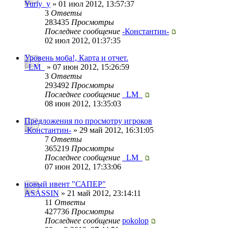
Yuriy_y
» 01 июл 2012, 13:57:37
3
Ответы
283435
Просмотры
Последнее сообщение
-Константин-
02 июл 2012, 01:37:35
Уровень моба!, Карта и отчет.
_LM_
» 07 июн 2012, 15:26:59
3
Ответы
293492
Просмотры
Последнее сообщение
_LM_
08 июн 2012, 13:35:03
Предложения по просмотру игроков
-Константин-
» 29 май 2012, 16:31:05
7
Ответы
365219
Просмотры
Последнее сообщение
_LM_
07 июн 2012, 17:33:06
новый ивент "САПЕР"
ASASSIN
» 21 май 2012, 23:14:11
11
Ответы
427736
Просмотры
Последнее сообщение
pokolop