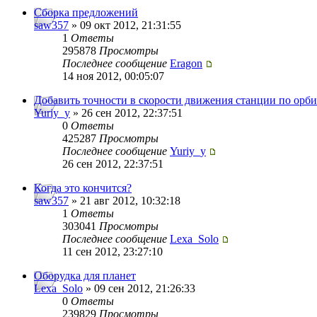
Сборка предложений
saw357
» 09 окт 2012, 21:31:55
1
Ответы
295878
Просмотры
Последнее сообщение
Eragon
14 ноя 2012, 00:05:07
Добавить точности в скорости движения станции по орби
Yuriy_y
» 26 сен 2012, 22:37:51
0
Ответы
425287
Просмотры
Последнее сообщение
Yuriy_y
26 сен 2012, 22:37:51
Когда это кончится?
saw357
» 21 авг 2012, 10:32:18
1
Ответы
303041
Просмотры
Последнее сообщение
Lexa_Solo
11 сен 2012, 23:27:10
Оборудка для планет
Lexa_Solo
» 09 сен 2012, 21:26:33
0
Ответы
239829
Просмотры