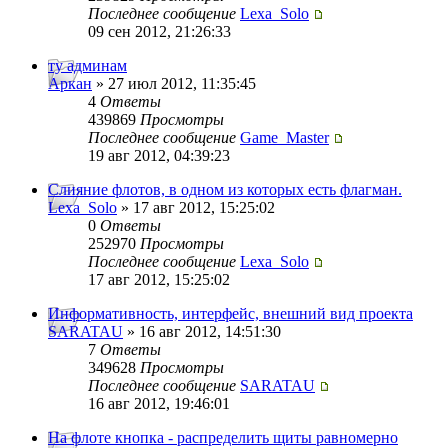
Последнее сообщение
Lexa_Solo
09 сен 2012, 21:26:33
ту админам
Аркан
» 27 июл 2012, 11:35:45
4
Ответы
439869
Просмотры
Последнее сообщение
Game_Master
19 авг 2012, 04:39:23
Слияние флотов, в одном из которых есть флагман.
Lexa_Solo
» 17 авг 2012, 15:25:02
0
Ответы
252970
Просмотры
Последнее сообщение
Lexa_Solo
17 авг 2012, 15:25:02
Информативность, интерфейс, внешний вид проекта
SARATAU
» 16 авг 2012, 14:51:30
7
Ответы
349628
Просмотры
Последнее сообщение
SARATAU
16 авг 2012, 19:46:01
На флоте кнопка - распределить щиты равномерно