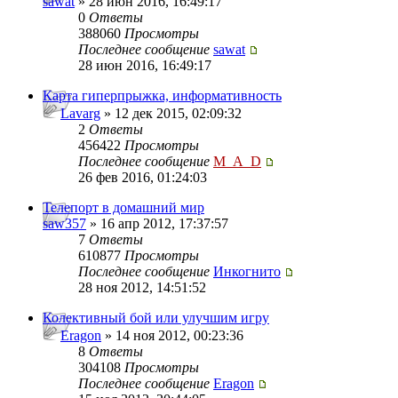
sawat
» 28 июн 2016, 16:49:17
0
Ответы
388060
Просмотры
Последнее сообщение
sawat
28 июн 2016, 16:49:17
Карта гиперпрыжка, информативность
Lavarg
» 12 дек 2015, 02:09:32
2
Ответы
456422
Просмотры
Последнее сообщение
M_A_D
26 фев 2016, 01:24:03
Телепорт в домашний мир
saw357
» 16 апр 2012, 17:37:57
7
Ответы
610877
Просмотры
Последнее сообщение
Инкогнито
28 ноя 2012, 14:51:52
Колективный бой или улучшим игру
Eragon
» 14 ноя 2012, 00:23:36
8
Ответы
304108
Просмотры
Последнее сообщение
Eragon