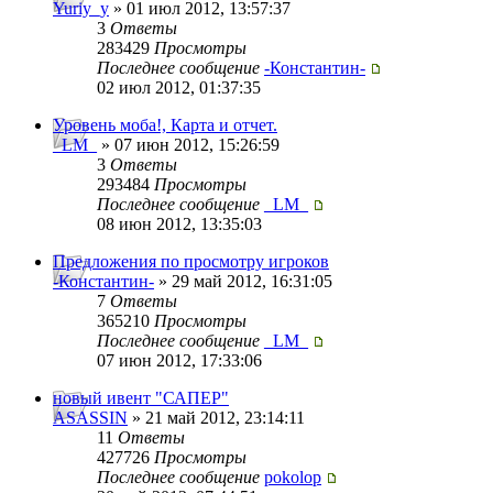
Yuriy_y
» 01 июл 2012, 13:57:37
3
Ответы
283429
Просмотры
Последнее сообщение
-Константин-
02 июл 2012, 01:37:35
Уровень моба!, Карта и отчет.
_LM_
» 07 июн 2012, 15:26:59
3
Ответы
293484
Просмотры
Последнее сообщение
_LM_
08 июн 2012, 13:35:03
Предложения по просмотру игроков
-Константин-
» 29 май 2012, 16:31:05
7
Ответы
365210
Просмотры
Последнее сообщение
_LM_
07 июн 2012, 17:33:06
новый ивент "САПЕР"
ASASSIN
» 21 май 2012, 23:14:11
11
Ответы
427726
Просмотры
Последнее сообщение
pokolop