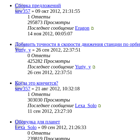
Сборка предложений
saw357
» 09 окт 2012, 21:31:55
1
Ответы
295873
Просмотры
Последнее сообщение
Eragon
14 ноя 2012, 00:05:07
Добавить точности в скорости движения станции по орби
Yuriy_y
» 26 сен 2012, 22:37:51
0
Ответы
425282
Просмотры
Последнее сообщение
Yuriy_y
26 сен 2012, 22:37:51
Когда это кончится?
saw357
» 21 авг 2012, 10:32:18
1
Ответы
303030
Просмотры
Последнее сообщение
Lexa_Solo
11 сен 2012, 23:27:10
Оборудка для планет
Lexa_Solo
» 09 сен 2012, 21:26:33
0
Ответы
239819
Просмотры