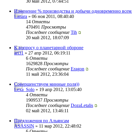
30 май 2012, 07:44:51
Изменение % производства и добычи одновременно всем
Lanara
» 06 ноя 2011, 08:40:40
14
Ответы
470491
Просмотры
Последнее сообщение
Tih
20 май 2012, 18:07:09
К вопросу о планетарной обороне
ari31
» 27 апр 2012, 06:19:11
6
Ответы
1629828
Просмотры
Последнее сообщение
Eragon
11 май 2012, 23:36:04
Совершенствуем минные поля))
Lexa_Solo
» 19 апр 2012, 13:05:40
4
Ответы
1909537
Просмотры
Последнее сообщение
DozaLetalis
02 май 2012, 13:46:11
Предложения по Альянсам
ASASSIN
» 11 мар 2012, 22:48:02
6
Ответы