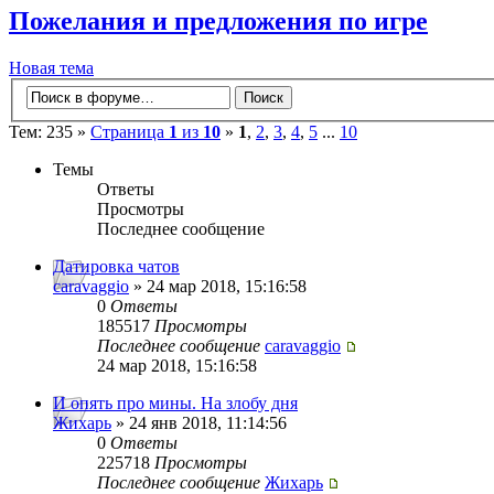
Пожелания и предложения по игре
Новая тема
Тем: 235 »
Страница
1
из
10
»
1
,
2
,
3
,
4
,
5
...
10
Темы
Ответы
Просмотры
Последнее сообщение
Датировка чатов
caravaggio
» 24 мар 2018, 15:16:58
0
Ответы
185517
Просмотры
Последнее сообщение
caravaggio
24 мар 2018, 15:16:58
И опять про мины. На злобу дня
Жихарь
» 24 янв 2018, 11:14:56
0
Ответы
225718
Просмотры
Последнее сообщение
Жихарь