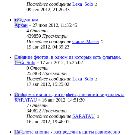
Последнее сообщение
Lexa_Solo
09 сен 2012, 21:26:33
ту админам
Аркан
» 27 июл 2012, 11:35:45
4
Ответы
439859
Просмотры
Последнее сообщение
Game_Master
19 авг 2012, 04:39:23
Слияние флотов, в одном из которых есть флагман.
Lexa_Solo
» 17 авг 2012, 15:25:02
0
Ответы
252963
Просмотры
Последнее сообщение
Lexa_Solo
17 авг 2012, 15:25:02
Информативность, интерфейс, внешний вид проекта
SARATAU
» 16 авг 2012, 14:51:30
7
Ответы
349622
Просмотры
Последнее сообщение
SARATAU
16 авг 2012, 19:46:01
На флоте кнопка - распределить щиты равномерно