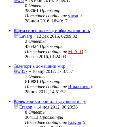
sawat
» 28 июн 2016, 16:49:17
0
Ответы
388061
Просмотры
Последнее сообщение
sawat
28 июн 2016, 16:49:17
Карта гиперпрыжка, информативность
Lavarg
» 12 дек 2015, 02:09:32
2
Ответы
456424
Просмотры
Последнее сообщение
M_A_D
26 фев 2016, 01:24:03
Телепорт в домашний мир
saw357
» 16 апр 2012, 17:37:57
7
Ответы
610881
Просмотры
Последнее сообщение
Инкогнито
28 ноя 2012, 14:51:52
Колективный бой или улучшим игру
Eragon
» 14 ноя 2012, 00:23:36
8
Ответы
304113
Просмотры
Последнее сообщение
Eragon