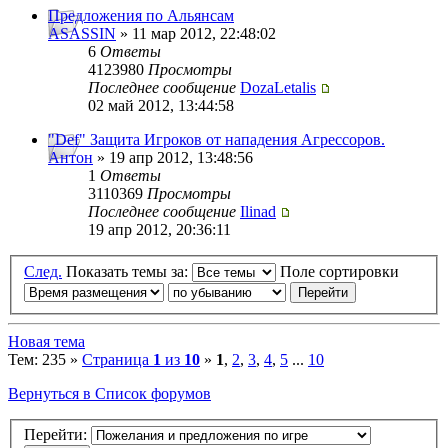
Предложения по Альянсам
ASASSIN
» 11 мар 2012, 22:48:02
6
Ответы
4123980
Просмотры
Последнее сообщение
DozaLetalis
02 май 2012, 13:44:58
"Def" Защита Игроков от нападения Агрессоров.
Антон
» 19 апр 2012, 13:48:56
1
Ответы
3110369
Просмотры
Последнее сообщение
Ilinad
19 апр 2012, 20:36:11
След.
Показать темы за:
Поле сортировки
Новая тема
Тем: 235 »
Страница
1
из
10
»
1
,
2
,
3
,
4
,
5
...
10
Вернуться в Список форумов
Перейти: