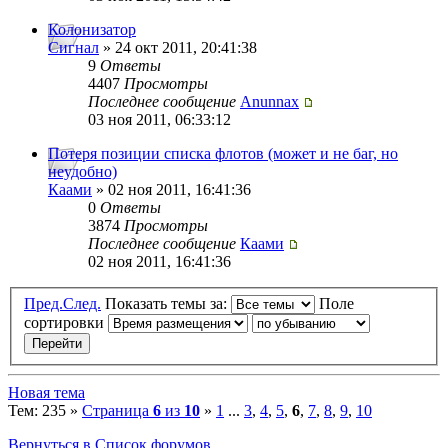
Колонизатор
Сигнал
» 24 окт 2011, 20:41:38
9
Ответы
4407
Просмотры
Последнее сообщение
Anunnax
03 ноя 2011, 06:33:12
Потеря позиции списка флотов (может и не баг, но
неудобно)
Каами
» 02 ноя 2011, 16:41:36
0
Ответы
3874
Просмотры
Последнее сообщение
Каами
02 ноя 2011, 16:41:36
Пред.
След.
Показать темы за:
Поле
сортировки
Новая тема
Тем: 235 »
Страница
6
из
10
»
1
...
3
,
4
,
5
,
6
,
7
,
8
,
9
,
10
Вернуться в Список форумов