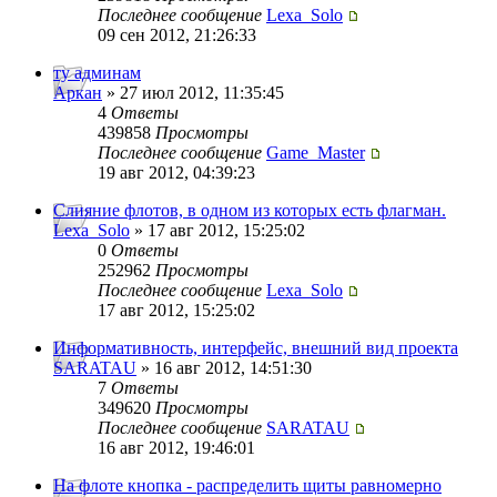
Последнее сообщение
Lexa_Solo
09 сен 2012, 21:26:33
ту админам
Аркан
» 27 июл 2012, 11:35:45
4
Ответы
439858
Просмотры
Последнее сообщение
Game_Master
19 авг 2012, 04:39:23
Слияние флотов, в одном из которых есть флагман.
Lexa_Solo
» 17 авг 2012, 15:25:02
0
Ответы
252962
Просмотры
Последнее сообщение
Lexa_Solo
17 авг 2012, 15:25:02
Информативность, интерфейс, внешний вид проекта
SARATAU
» 16 авг 2012, 14:51:30
7
Ответы
349620
Просмотры
Последнее сообщение
SARATAU
16 авг 2012, 19:46:01
На флоте кнопка - распределить щиты равномерно