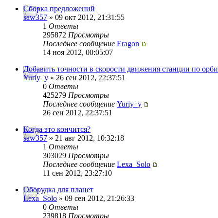
Сборка предложений
saw357
» 09 окт 2012, 21:31:55
1
Ответы
295872
Просмотры
Последнее сообщение
Eragon
14 ноя 2012, 00:05:07
Добавить точности в скорости движения станции по орби
Yuriy_y
» 26 сен 2012, 22:37:51
0
Ответы
425279
Просмотры
Последнее сообщение
Yuriy_y
26 сен 2012, 22:37:51
Когда это кончится?
saw357
» 21 авг 2012, 10:32:18
1
Ответы
303029
Просмотры
Последнее сообщение
Lexa_Solo
11 сен 2012, 23:27:10
Оборудка для планет
Lexa_Solo
» 09 сен 2012, 21:26:33
0
Ответы
239818
Просмотры