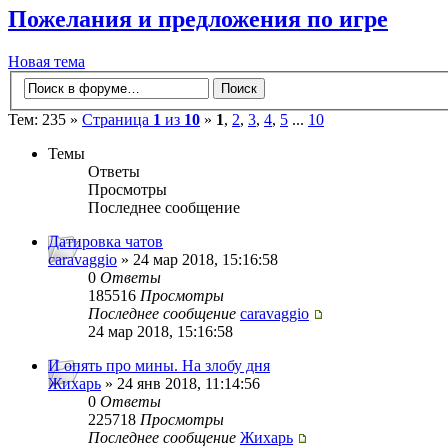
Пожелания и предложения по игре
Новая тема
Тем: 235 »
Страница
1
из
10
»
1
,
2
,
3
,
4
,
5
...
10
Темы
Ответы
Просмотры
Последнее сообщение
Датировка чатов
caravaggio
» 24 мар 2018, 15:16:58
0
Ответы
185516
Просмотры
Последнее сообщение
caravaggio
24 мар 2018, 15:16:58
И опять про мины. На злобу дня
Жихарь
» 24 янв 2018, 11:14:56
0
Ответы
225718
Просмотры
Последнее сообщение
Жихарь