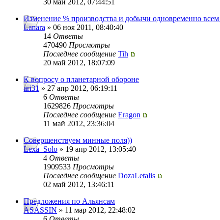
30 май 2012, 07:44:51
Изменение % производства и добычи одновременно всем
Lanara
» 06 ноя 2011, 08:40:40
14
Ответы
470490
Просмотры
Последнее сообщение
Tih
20 май 2012, 18:07:09
К вопросу о планетарной обороне
ari31
» 27 апр 2012, 06:19:11
6
Ответы
1629826
Просмотры
Последнее сообщение
Eragon
11 май 2012, 23:36:04
Совершенствуем минные поля))
Lexa_Solo
» 19 апр 2012, 13:05:40
4
Ответы
1909533
Просмотры
Последнее сообщение
DozaLetalis
02 май 2012, 13:46:11
Предложения по Альянсам
ASASSIN
» 11 мар 2012, 22:48:02
6
Ответы