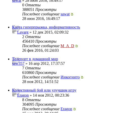
sawat
» 28 июн 2016, 16:49:17
0
Ответы
388051
Просмотры
Последнее сообщение
sawat
28 июн 2016, 16:49:17
Карта гиперпрыжка, информативность
Lavarg
» 12 дек 2015, 02:09:32
2
Ответы
456410
Просмотры
Последнее сообщение
M_A_D
26 фев 2016, 01:24:03
Телепорт в домашний мир
saw357
» 16 апр 2012, 17:37:57
7
Ответы
610860
Просмотры
Последнее сообщение
Инкогнито
28 ноя 2012, 14:51:52
Колективный бой или улучшим игру
Eragon
» 14 ноя 2012, 00:23:36
8
Ответы
304095
Просмотры
Последнее сообщение
Eragon