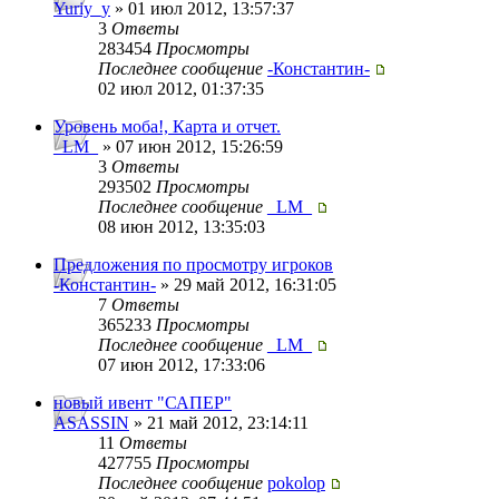
Yuriy_y
» 01 июл 2012, 13:57:37
3
Ответы
283454
Просмотры
Последнее сообщение
-Константин-
02 июл 2012, 01:37:35
Уровень моба!, Карта и отчет.
_LM_
» 07 июн 2012, 15:26:59
3
Ответы
293502
Просмотры
Последнее сообщение
_LM_
08 июн 2012, 13:35:03
Предложения по просмотру игроков
-Константин-
» 29 май 2012, 16:31:05
7
Ответы
365233
Просмотры
Последнее сообщение
_LM_
07 июн 2012, 17:33:06
новый ивент "САПЕР"
ASASSIN
» 21 май 2012, 23:14:11
11
Ответы
427755
Просмотры
Последнее сообщение
pokolop