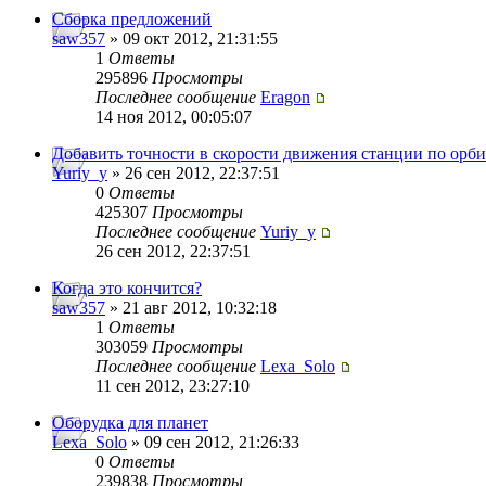
Сборка предложений
saw357
» 09 окт 2012, 21:31:55
1
Ответы
295896
Просмотры
Последнее сообщение
Eragon
14 ноя 2012, 00:05:07
Добавить точности в скорости движения станции по орби
Yuriy_y
» 26 сен 2012, 22:37:51
0
Ответы
425307
Просмотры
Последнее сообщение
Yuriy_y
26 сен 2012, 22:37:51
Когда это кончится?
saw357
» 21 авг 2012, 10:32:18
1
Ответы
303059
Просмотры
Последнее сообщение
Lexa_Solo
11 сен 2012, 23:27:10
Оборудка для планет
Lexa_Solo
» 09 сен 2012, 21:26:33
0
Ответы
239838
Просмотры