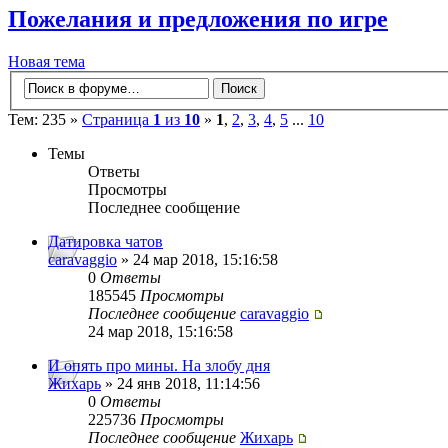
Пожелания и предложения по игре
Новая тема
Тем: 235 »
Страница
1
из
10
»
1
,
2
,
3
,
4
,
5
...
10
Темы
Ответы
Просмотры
Последнее сообщение
Датировка чатов
caravaggio
» 24 мар 2018, 15:16:58
0
Ответы
185545
Просмотры
Последнее сообщение
caravaggio
24 мар 2018, 15:16:58
И опять про мины. На злобу дня
Жихарь
» 24 янв 2018, 11:14:56
0
Ответы
225736
Просмотры
Последнее сообщение
Жихарь