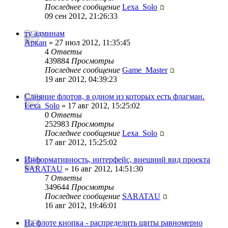
Последнее сообщение
Lexa_Solo
09 сен 2012, 21:26:33
ту админам
Аркан
» 27 июл 2012, 11:35:45
4
Ответы
439884
Просмотры
Последнее сообщение
Game_Master
19 авг 2012, 04:39:23
Слияние флотов, в одном из которых есть флагман.
Lexa_Solo
» 17 авг 2012, 15:25:02
0
Ответы
252983
Просмотры
Последнее сообщение
Lexa_Solo
17 авг 2012, 15:25:02
Информативность, интерфейс, внешний вид проекта
SARATAU
» 16 авг 2012, 14:51:30
7
Ответы
349644
Просмотры
Последнее сообщение
SARATAU
16 авг 2012, 19:46:01
На флоте кнопка - распределить щиты равномерно