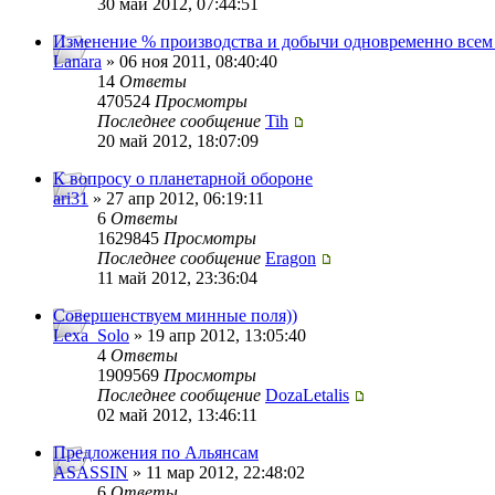
30 май 2012, 07:44:51
Изменение % производства и добычи одновременно всем
Lanara
» 06 ноя 2011, 08:40:40
14
Ответы
470524
Просмотры
Последнее сообщение
Tih
20 май 2012, 18:07:09
К вопросу о планетарной обороне
ari31
» 27 апр 2012, 06:19:11
6
Ответы
1629845
Просмотры
Последнее сообщение
Eragon
11 май 2012, 23:36:04
Совершенствуем минные поля))
Lexa_Solo
» 19 апр 2012, 13:05:40
4
Ответы
1909569
Просмотры
Последнее сообщение
DozaLetalis
02 май 2012, 13:46:11
Предложения по Альянсам
ASASSIN
» 11 мар 2012, 22:48:02
6
Ответы