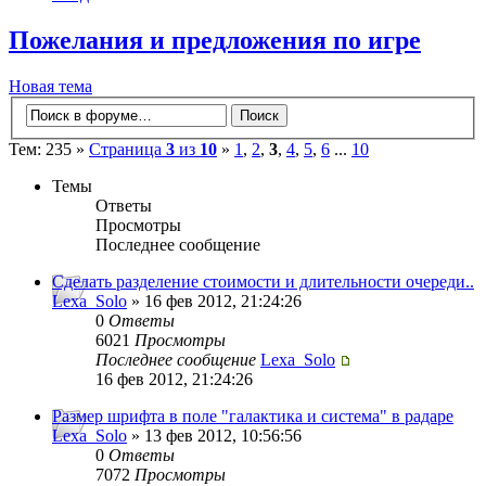
Пожелания и предложения по игре
Новая тема
Тем: 235 »
Страница
3
из
10
»
1
,
2
,
3
,
4
,
5
,
6
...
10
Темы
Ответы
Просмотры
Последнее сообщение
Сделать разделение стоимости и длительности очереди..
Lexa_Solo
» 16 фев 2012, 21:24:26
0
Ответы
6021
Просмотры
Последнее сообщение
Lexa_Solo
16 фев 2012, 21:24:26
Размер шрифта в поле "галактика и система" в радаре
Lexa_Solo
» 13 фев 2012, 10:56:56
0
Ответы
7072
Просмотры