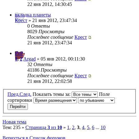
22 янв 2012, 14:30:45
вкладка планеты
Крест
» 21 янв 2012, 23:47:34
0
Ответы
8029
Просмотры
Последнее сообщение
Крест
21 янв 2012, 23:47:34
PvP
1
,
2
Argad
» 05 янв 2012, 00:11:30
32
Ответы
41186
Просмотры
Последнее сообщение
Крест
21 янв 2012, 22:02:58
Пред.
След.
Показать темы за:
Поле
сортировки
Новая тема
Тем: 235 »
Страница
3
из
10
»
1
,
2
,
3
,
4
,
5
,
6
...
10
Вернуться в Список форумов