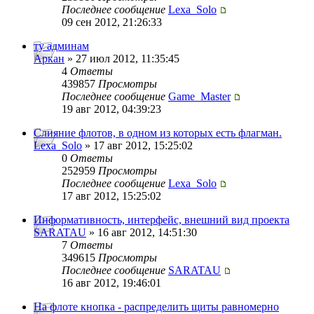
Последнее сообщение
Lexa_Solo
09 сен 2012, 21:26:33
ту админам
Аркан
» 27 июл 2012, 11:35:45
4
Ответы
439857
Просмотры
Последнее сообщение
Game_Master
19 авг 2012, 04:39:23
Слияние флотов, в одном из которых есть флагман.
Lexa_Solo
» 17 авг 2012, 15:25:02
0
Ответы
252959
Просмотры
Последнее сообщение
Lexa_Solo
17 авг 2012, 15:25:02
Информативность, интерфейс, внешний вид проекта
SARATAU
» 16 авг 2012, 14:51:30
7
Ответы
349615
Просмотры
Последнее сообщение
SARATAU
16 авг 2012, 19:46:01
На флоте кнопка - распределить щиты равномерно