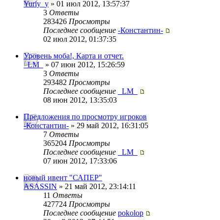
Yuriy_y
» 01 июл 2012, 13:57:37
3
Ответы
283426
Просмотры
Последнее сообщение
-Константин-
02 июл 2012, 01:37:35
Уровень моба!, Карта и отчет.
_LM_
» 07 июн 2012, 15:26:59
3
Ответы
293482
Просмотры
Последнее сообщение
_LM_
08 июн 2012, 13:35:03
Предложения по просмотру игроков
-Константин-
» 29 май 2012, 16:31:05
7
Ответы
365204
Просмотры
Последнее сообщение
_LM_
07 июн 2012, 17:33:06
новый ивент "САПЕР"
ASASSIN
» 21 май 2012, 23:14:11
11
Ответы
427724
Просмотры
Последнее сообщение
pokolop