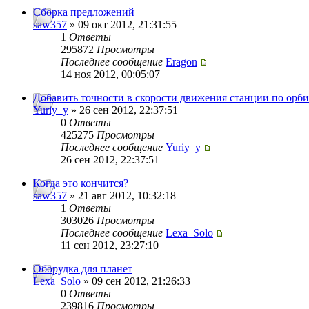
Сборка предложений
saw357
» 09 окт 2012, 21:31:55
1
Ответы
295872
Просмотры
Последнее сообщение
Eragon
14 ноя 2012, 00:05:07
Добавить точности в скорости движения станции по орби
Yuriy_y
» 26 сен 2012, 22:37:51
0
Ответы
425275
Просмотры
Последнее сообщение
Yuriy_y
26 сен 2012, 22:37:51
Когда это кончится?
saw357
» 21 авг 2012, 10:32:18
1
Ответы
303026
Просмотры
Последнее сообщение
Lexa_Solo
11 сен 2012, 23:27:10
Оборудка для планет
Lexa_Solo
» 09 сен 2012, 21:26:33
0
Ответы
239816
Просмотры