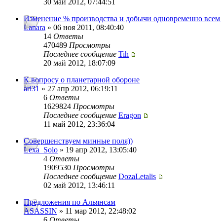
30 май 2012, 07:44:51
Изменение % производства и добычи одновременно всем
Lanara
» 06 ноя 2011, 08:40:40
14
Ответы
470489
Просмотры
Последнее сообщение
Tih
20 май 2012, 18:07:09
К вопросу о планетарной обороне
ari31
» 27 апр 2012, 06:19:11
6
Ответы
1629824
Просмотры
Последнее сообщение
Eragon
11 май 2012, 23:36:04
Совершенствуем минные поля))
Lexa_Solo
» 19 апр 2012, 13:05:40
4
Ответы
1909530
Просмотры
Последнее сообщение
DozaLetalis
02 май 2012, 13:46:11
Предложения по Альянсам
ASASSIN
» 11 мар 2012, 22:48:02
6
Ответы