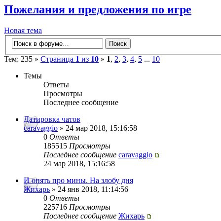
Пожелания и предложения по игре
Новая тема
Тем: 235 »
Страница
1
из
10
»
1
,
2
,
3
,
4
,
5
...
10
Темы
Ответы
Просмотры
Последнее сообщение
Датировка чатов
caravaggio
» 24 мар 2018, 15:16:58
0
Ответы
185515
Просмотры
Последнее сообщение
caravaggio
24 мар 2018, 15:16:58
И опять про мины. На злобу дня
Жихарь
» 24 янв 2018, 11:14:56
0
Ответы
225716
Просмотры
Последнее сообщение
Жихарь