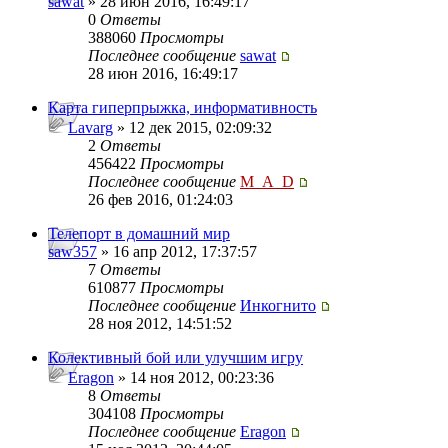
sawat
» 28 июн 2016, 16:49:17
0
Ответы
388060
Просмотры
Последнее сообщение
sawat
28 июн 2016, 16:49:17
Карта гиперпрыжка, информативность
Lavarg
» 12 дек 2015, 02:09:32
2
Ответы
456422
Просмотры
Последнее сообщение
M_A_D
26 фев 2016, 01:24:03
Телепорт в домашний мир
saw357
» 16 апр 2012, 17:37:57
7
Ответы
610877
Просмотры
Последнее сообщение
Инкогнито
28 ноя 2012, 14:51:52
Колективный бой или улучшим игру
Eragon
» 14 ноя 2012, 00:23:36
8
Ответы
304108
Просмотры
Последнее сообщение
Eragon