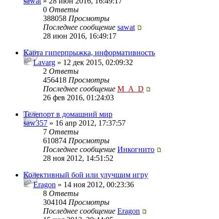
sawat
» 28 июн 2016, 16:49:17
0
Ответы
388058
Просмотры
Последнее сообщение
sawat
28 июн 2016, 16:49:17
Карта гиперпрыжка, информативность
Lavarg
» 12 дек 2015, 02:09:32
2
Ответы
456418
Просмотры
Последнее сообщение
M_A_D
26 фев 2016, 01:24:03
Телепорт в домашний мир
saw357
» 16 апр 2012, 17:37:57
7
Ответы
610874
Просмотры
Последнее сообщение
Инкогнито
28 ноя 2012, 14:51:52
Колективный бой или улучшим игру
Eragon
» 14 ноя 2012, 00:23:36
8
Ответы
304104
Просмотры
Последнее сообщение
Eragon