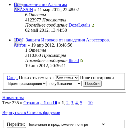
Предложения по Альянсам
ASASSIN
» 11 мар 2012, 22:48:02
6
Ответы
4123977
Просмотры
Последнее сообщение
DozaLetalis
02 май 2012, 13:44:58
"Def" Защита Игроков от нападения Агрессоров.
Антон
» 19 апр 2012, 13:48:56
1
Ответы
3110360
Просмотры
Последнее сообщение
Ilinad
19 апр 2012, 20:36:11
След.
Показать темы за:
Поле сортировки
Новая тема
Тем: 235 »
Страница
1
из
10
»
1
,
2
,
3
,
4
,
5
...
10
Вернуться в Список форумов
Перейти: