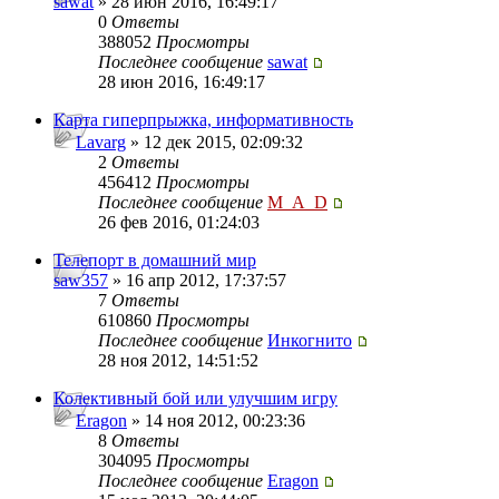
sawat
» 28 июн 2016, 16:49:17
0
Ответы
388052
Просмотры
Последнее сообщение
sawat
28 июн 2016, 16:49:17
Карта гиперпрыжка, информативность
Lavarg
» 12 дек 2015, 02:09:32
2
Ответы
456412
Просмотры
Последнее сообщение
M_A_D
26 фев 2016, 01:24:03
Телепорт в домашний мир
saw357
» 16 апр 2012, 17:37:57
7
Ответы
610860
Просмотры
Последнее сообщение
Инкогнито
28 ноя 2012, 14:51:52
Колективный бой или улучшим игру
Eragon
» 14 ноя 2012, 00:23:36
8
Ответы
304095
Просмотры
Последнее сообщение
Eragon