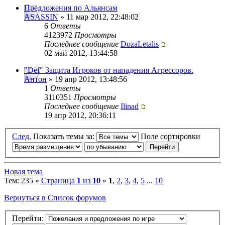
Предложения по Альянсам
ASASSIN
» 11 мар 2012, 22:48:02
6
Ответы
4123972
Просмотры
Последнее сообщение
DozaLetalis
02 май 2012, 13:44:58
"Def" Защита Игроков от нападения Агрессоров.
Антон
» 19 апр 2012, 13:48:56
1
Ответы
3110351
Просмотры
Последнее сообщение
Ilinad
19 апр 2012, 20:36:11
След.
Показать темы за:
Поле сортировки
Новая тема
Тем: 235 »
Страница
1
из
10
»
1
,
2
,
3
,
4
,
5
...
10
Вернуться в Список форумов
Перейти: