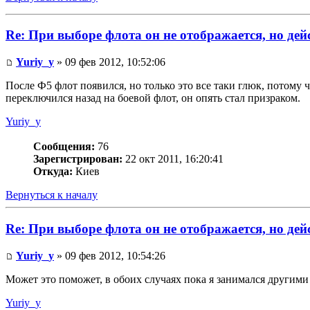
Re: При выборе флота он не отображается, но де
Yuriy_y
» 09 фев 2012, 10:52:06
После Ф5 флот появился, но только это все таки глюк, потому ч
переключился назад на боевой флот, он опять стал призраком.
Yuriy_y
Сообщения:
76
Зарегистрирован:
22 окт 2011, 16:20:41
Откуда:
Киев
Вернуться к началу
Re: При выборе флота он не отображается, но де
Yuriy_y
» 09 фев 2012, 10:54:26
Может это поможет, в обоих случаях пока я занимался другим
Yuriy_y