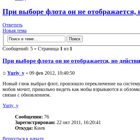
При выборе флота он не отображается,
Ответить
Новая тема
Сообщений: 5 » Страница
1
из
1
При выборе флота он не отображается, но действ
Yuriy_y
» 09 фев 2012, 10:40:50
Новый глюк выбрал флот, произошло переключение на систему г
мобов мочит, прикольно видеть как мобы взрываются и обломки
связан с обновлением.
Yuriy_y
Сообщения:
76
Зарегистрирован:
22 окт 2011, 16:20:41
Откуда:
Киев
Вернуться к началу