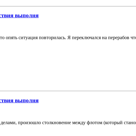
йствия выполня
то опять ситуация повторилась. Я переключался на перерабов что
йствия выполня
и делами, произошло столкновение между флотом (который стано