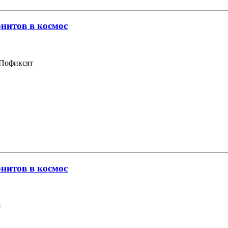
нитов в космос
 Пофиксят
нитов в космос
я