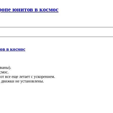
ропе юнитов в космос
ов в космос
ваны).
смос.
т все еще летает с ускорением.
 движки не установлены.