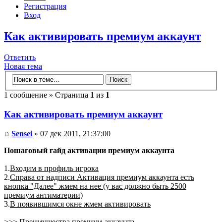
Регистрация
Вход
Как активировать премиум аккаунт
Ответить
Новая тема
1 сообщение » Страница
1
из
1
Как активировать премиум аккаунт
Sensei
» 07 дек 2011, 21:37:00
Пошаговый гайд активации премиум аккаунта
1.
Входим в профиль игрока
2.
Справа от надписи Активация премиум аккаунта есть
кнопка "Далее" жмем на нее (у вас должно быть 2500
премиум антиматерии)
3.
В появившимся окне жмем активировать
>>> Преимущества премиум-аккаунта