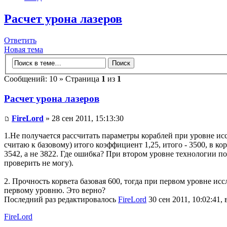
Расчет урона лазеров
Ответить
Новая тема
Сообщений: 10 » Страница
1
из
1
Расчет урона лазеров
FireLord
» 28 сен 2011, 15:13:30
1.Не получается рассчитать параметры кораблей при уровне исс
считаю к базовому) итого коэффициент 1,25, итого - 3500, в ко
3542, а не 3822. Где ошибка? При втором уровне технологии п
проверить не могу).
2. Прочность корвета базовая 600, тогда при первом уровне иссл
первому уровню. Это верно?
Последний раз редактировалось
FireLord
30 сен 2011, 10:02:41, 
FireLord