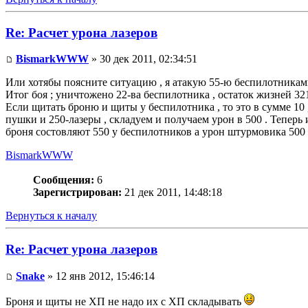
Re: Расчет урона лазеров
BismarkWWW
» 30 дек 2011, 02:34:51
Или хотябы поясните ситуацию , я атакую 55-ю беспилотниками
Итог боя ; уничтожено 22-ва беспилотника , остаток жизней 321
Если щитать броню и щиты у беспилотника , то это в сумме 10
пушки и 250-лазеры , складуем и получаем урон в 500 . Теперь 
броня состовляют 550 у беспилотников а урон штурмовика 500 . 
BismarkWWW
Сообщения:
6
Зарегистрирован:
21 дек 2011, 14:48:18
Вернуться к началу
Re: Расчет урона лазеров
Snake
» 12 янв 2012, 15:46:14
Броня и щиты не ХП не надо их с ХП складывать