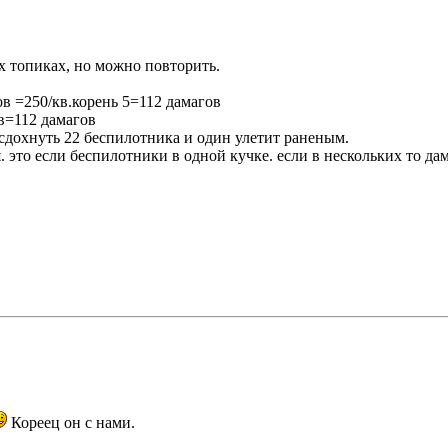
х топиках, но можно повторить.
в =250/кв.корень 5=112 дамагов
в=112 дамагов
 сдохнуть 22 беспилотника и один улетит раненым.
я. это если беспилотники в одной кучке. если в нескольких то да
Кореец он с нами.