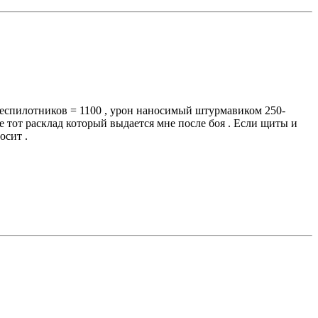
 беспилотников = 1100 , урон наносимый штурмавиком 250-
не тот расклад который выдается мне после боя . Если щиты и
осит .