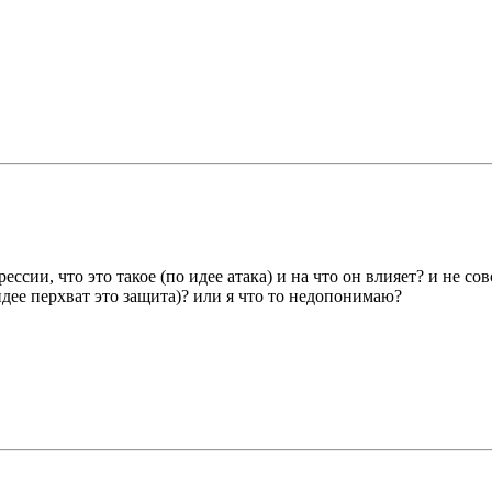
рессии, что это такое (по идее атака) и на что он влияет? и не 
идее перхват это защита)? или я что то недопонимаю?