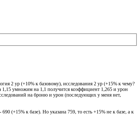
огия 2 ур (+10% к базовому), исследования 2 ур (+15% к чему?
да 1,15 умножим на 1,1 получится коэффициент 1,265 и урон
сследований на броню и урон (последующих у меня нет,
90 (+15% к базе). Но указана 759, то есть +15% не к базе, а к