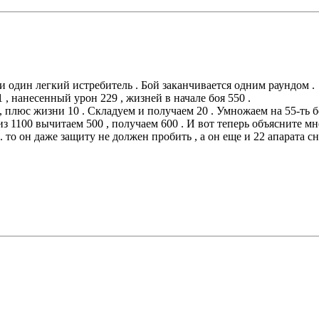
 один легкий истребитель . Бой заканчивается одним раундом .
 , нанесенный урон 229 , жизней в начале боя 550 .
 , плюс жизни 10 . Складуем и получаем 20 . Умножаем на 55-ть
из 1100 вычитаем 500 , получаем 600 . И вот теперь объясните м
то он даже защиту не должен пробить , а он еще и 22 апарата сн