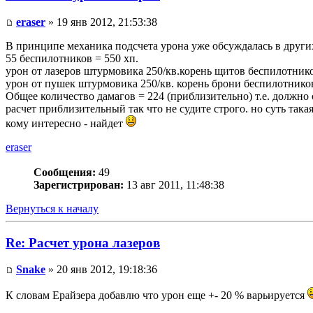
eraser
» 19 янв 2012, 21:53:38
В принципе механика подсчета урона уже обсуждалась в други
55 беспилотников = 550 хп.
урон от лазеров штурмовика 250/кв.корень щитов беспилотнико
урон от пушек штурмовика 250/кв. корень брони беспилотнико
Общее количество дамагов = 224 (приблизительно) т.е. должно
расчет приблизительный так что не судите строго. но суть така
кому интересно - найдет
eraser
Сообщения:
49
Зарегистрирован:
13 авг 2011, 11:48:38
Вернуться к началу
Re: Расчет урона лазеров
Snake
» 20 янв 2012, 19:18:36
К словам Ерайзера добавлю что урон еще +- 20 % варьируется