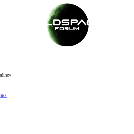
nline»
тика