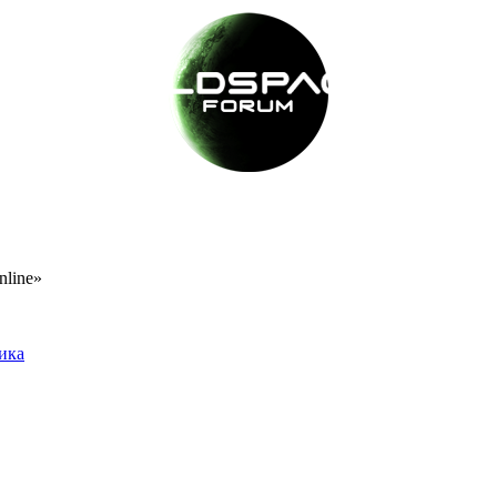
nline»
тика