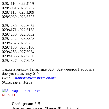
028:4116 - 022:3119
028:3981 - 023:3257
028:4113 - 023:3209
028:3989 - 023:3323
029:4236 - 022:3072
029:4171 - 022:3138
029:4230 - 022:3032
029:4242 - 023:3353
029:4262 - 023:3253
029:4180 - 023:3180
029:4258 - 027:3934
029:4136 - 027:3830
029:4327 - 027:3943
Также в каждой Галактике 020 - 029 имеется 1 ворота в
боевую галактику 019
E-mail:
support@wildspace.online
Skype: pavel_16rus
M_A_D
Сообщения:
315
Зарегистрирован:
20 июн 2011, 10:33:28