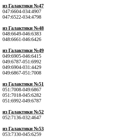
из Галактики №47
047:6604-034:4907
047:6522-034:4798
из Галактики №48
048:6649-046:6383
048:6661-046:6426
из Галактики №49
049:6905-046:6415
049:6787-051:6992
049:6904-031:4429
049:6867-051:7008
из Галактики №51
051:7008-049:6867
051:7018-045:6282
051:6992-049:6787
из Галактики №52
052:7136-032:4647
из Галактики №53
053:7330-045:6259