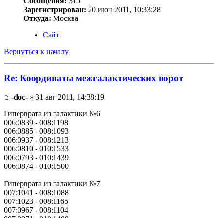
Сообщения:
315
Зарегистрирован:
20 июн 2011, 10:33:28
Откуда:
Москва
Сайт
Вернуться к началу
Re: Координаты межгалактических ворот
-doc-
» 31 авг 2011, 14:38:19
Гиперврата из галактики №6
006:0839 - 008:1198
006:0885 - 008:1093
006:0937 - 008:1213
006:0810 - 010:1533
006:0793 - 010:1439
006:0874 - 010:1500
Гиперврата из галактики №7
007:1041 - 008:1088
007:1023 - 008:1165
007:0967 - 008:1104