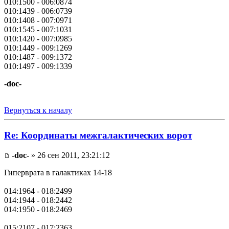
010:1500 - 006:0874
010:1439 - 006:0739
010:1408 - 007:0971
010:1545 - 007:1031
010:1420 - 007:0985
010:1449 - 009:1269
010:1487 - 009:1372
010:1497 - 009:1339
-doc-
Вернуться к началу
Re: Координаты межгалактических ворот
-doc-
» 26 сен 2011, 23:21:12
Гиперврата в галактиках 14-18
014:1964 - 018:2499
014:1944 - 018:2442
014:1950 - 018:2469
015:2107 - 017:2363