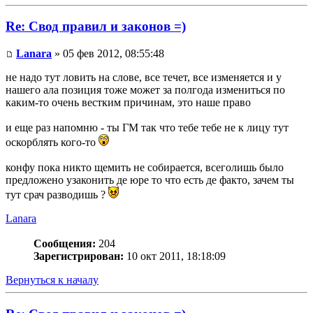
Re: Свод правил и законов =)
Lanara
» 05 фев 2012, 08:55:48
не надо тут ловить на слове, все течет, все изменяется и у
нашего ала позиция тоже может за полгода измениться по
каким-то очень вестким причинам, это наше право
и еще раз напомню - ты ГМ так что тебе тебе не к лицу тут
оскорблять кого-то
конфу пока никто щемить не собирается, всеголишь было
предложено узаконить де юре то что есть де факто, зачем ты
тут срач разводишь ?
Lanara
Сообщения:
204
Зарегистрирован:
10 окт 2011, 18:18:09
Вернуться к началу