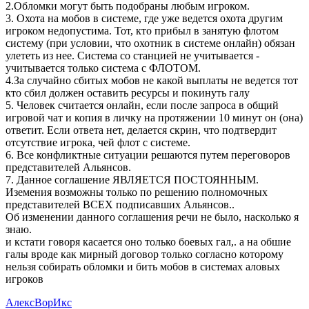
2.Обломки могут быть подобраны любым игроком.
3. Охота на мобов в системе, где уже ведется охота другим
игроком недопустима. Тот, кто прибыл в занятую флотом
систему (при условии, что охотник в системе онлайн) обязан
улететь из нее. Система со станцией не учитывается -
учитывается только система с ФЛОТОМ.
4.За случайно сбитых мобов не какой выплаты не ведется тот
кто сбил должен оставить ресурсы и покинуть галу
5. Человек считается онлайн, если после запроса в общий
игровой чат и копия в личку на протяжении 10 минут он (она)
ответит. Если ответа нет, делается скрин, что подтвердит
отсутствие игрока, чей флот с системе.
6. Все конфликтные ситуации решаются путем переговоров
представителей Альянсов.
7. Данное соглашение ЯВЛЯЕТСЯ ПОСТОЯННЫМ.
Иземения возможны только по решению полномочных
представителей ВСЕХ подписавших Альянсов..
Об изменении данного соглашения речи не было, насколько я
знаю.
и кстати говоря касается оно только боевых гал,. а на обшие
галы вроде как мирный договор только согласно которому
нельзя собирать обломки и бить мобов в системах аловых
игроков
АлексВорИкс