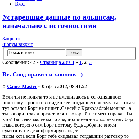
Вход
Устаревшие данные по альянсам,
изначально с неточностями
Закрыто
Форум закрыт
Сообщений: 42 »
Страница
2
из
3
»
1
,
2
,
3
Re: Свод правил и законов =)
Game_Master
» 05 фев 2012, 08:41:52
Если ты не поняла то я не вмешиваюсь в сегодняшнюю
политику Просто из свидетелей тогдашнего дележа гал тока я
тут остался Борг не пишет ,Сансей с Кракодаблой молчат , а
ты говориш за ал представлять который не имееш права . Ты
кто? Ты глава маленького ала, подчиненного коллективу борг
глава которого сам Борг поэтому будь добра не вноси
сумятицу не дезинформируй людей
пысы кста если Борг тебе скидывал тогдашний разговор то