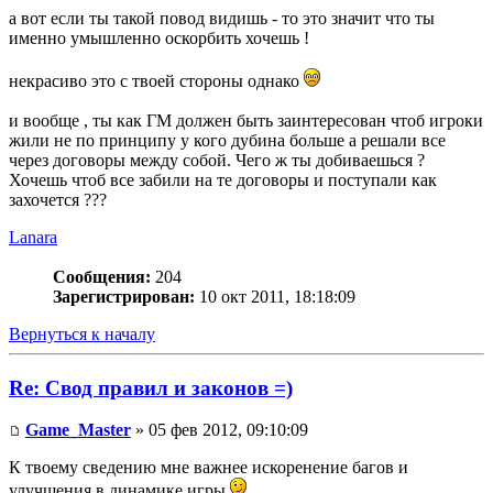
а вот если ты такой повод видишь - то это значит что ты
именно умышленно оскорбить хочешь !
некрасиво это с твоей стороны однако
и вообще , ты как ГМ должен быть заинтересован чтоб игроки
жили не по принципу у кого дубина больше а решали все
через договоры между собой. Чего ж ты добиваешься ?
Хочешь чтоб все забили на те договоры и поступали как
захочется ???
Lanara
Сообщения:
204
Зарегистрирован:
10 окт 2011, 18:18:09
Вернуться к началу
Re: Свод правил и законов =)
Game_Master
» 05 фев 2012, 09:10:09
К твоему сведению мне важнее искоренение багов и
улучшения в динамике игры