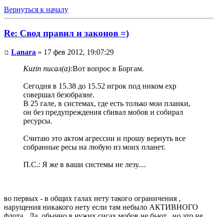
Вернуться к началу
Re: Свод правил и законов =)
Lanara
» 17 фев 2012, 19:07:29
Kuzin писал(а):
Вот вопрос в Боргам.
Сегодня в 15.38 до 15.52 игрок под ником exp
совершал безобразие.
В 25 гале, в системах, где есть только мои планки,
он без предупреждения сбивал мобов и собирал
ресурсы.
Считаю это актом агрессии и прошу вернуть все
собранные ресы на любую из моих планет.
П.С.: Я же в ваши системы не лезу....
во первых - в общих галах нету такого ограничения ,
нарущения никакого нету если там небыло АКТИВНОГО
флота . Да, обычно в чужих сисах мобов не бьют , но это не