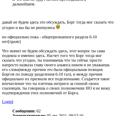
дальнейшем.
давай не будем здесь это обсуждать, Борг тогда мог сказать что
угодно и вы бы не рипнулись
но официально пока - общепризнанного раздела 6-10
нет[/quote]
Что значит не будем обсуждать здесь, этот вопрос ты сама
подняла и именно здесь. Насчет того что Борг тогда мог
сказать что угодно, ты понимаешь что ты сейчас просто
напросто назвала главу своего альянса никем и не уважаешь
его слова(между прочим это была официальная позиция
Боргов по поводу разделения 6-10 гал), и между прочим
официально их признали все поделенными. Создается такое
впечатление что ты плетешь интриги за спиной своих
соаловцев, ты говоришь о своих полномочиях НО я не вижу
подтверждения этих полномочий от Борга.
Logird
Сообщения:
62
Зарегистрирован:
05 авг 2011, 09:52:16