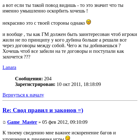
а вот если ты такой повод видишь - то это значит что ты
именно умышленно оскорбить хочешь !
некрасиво это с твоей стороны однако
и вообще , ты как ГМ должен быть заинтересован чтоб игроки
жили не по принципу у кого дубина больше а решали все
через договоры между собой. Чего ж ты добиваешься ?
Хочешь чтоб все забили на те договоры и поступали как
захочется ???
Lanara
Сообщения:
204
Зарегистрирован:
10 окт 2011, 18:18:09
Вернуться к началу
Re: Свод правил и законов =)
Game_Master
» 05 фев 2012, 09:10:09
К твоему сведению мне важнее искоренение багов и
улучшения в динамике игры