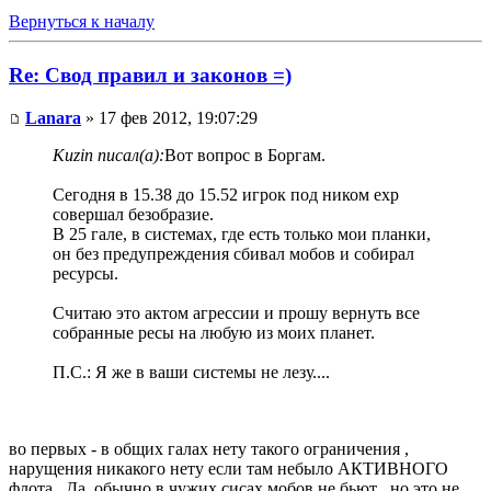
Вернуться к началу
Re: Свод правил и законов =)
Lanara
» 17 фев 2012, 19:07:29
Kuzin писал(а):
Вот вопрос в Боргам.
Сегодня в 15.38 до 15.52 игрок под ником exp
совершал безобразие.
В 25 гале, в системах, где есть только мои планки,
он без предупреждения сбивал мобов и собирал
ресурсы.
Считаю это актом агрессии и прошу вернуть все
собранные ресы на любую из моих планет.
П.С.: Я же в ваши системы не лезу....
во первых - в общих галах нету такого ограничения ,
нарущения никакого нету если там небыло АКТИВНОГО
флота . Да, обычно в чужих сисах мобов не бьют , но это не