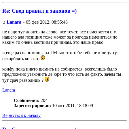
Re: Свод правил и законов =)
Lanara
» 05 фев 2012, 08:55:48
не надо тут ловить на слове, все течет, все изменяется и у
нашего ала позиция тоже может за полгода измениться по
каким-то очень вестким причинам, это наше право
и еще раз напомню - ты ГМ так что тебе тебе не к лицу тут
оскорблять кого-то
конфу пока никто щемить не собирается, всеголишь было
предложено узаконить де юре то что есть де факто, зачем ты
тут срач разводишь ?
Lanara
Сообщения:
204
Зарегистрирован:
10 окт 2011, 18:18:09
Вернуться к началу