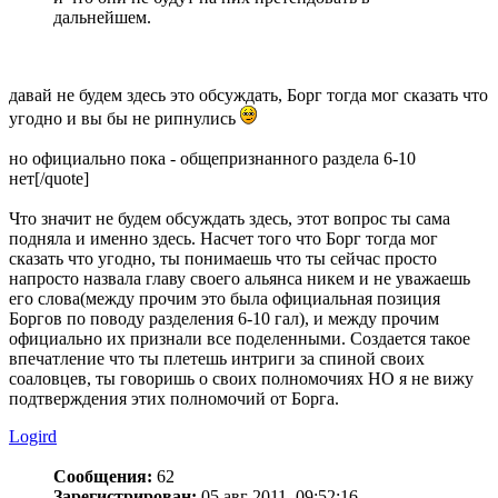
дальнейшем.
давай не будем здесь это обсуждать, Борг тогда мог сказать что
угодно и вы бы не рипнулись
но официально пока - общепризнанного раздела 6-10
нет[/quote]
Что значит не будем обсуждать здесь, этот вопрос ты сама
подняла и именно здесь. Насчет того что Борг тогда мог
сказать что угодно, ты понимаешь что ты сейчас просто
напросто назвала главу своего альянса никем и не уважаешь
его слова(между прочим это была официальная позиция
Боргов по поводу разделения 6-10 гал), и между прочим
официально их признали все поделенными. Создается такое
впечатление что ты плетешь интриги за спиной своих
соаловцев, ты говоришь о своих полномочиях НО я не вижу
подтверждения этих полномочий от Борга.
Logird
Сообщения:
62
Зарегистрирован:
05 авг 2011, 09:52:16