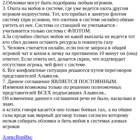
2.Обломки могут быть подобраны любым игроком.
3. Охота на мобов в системе, где уже ведется охота другим
игроком недопустима. Тот, кто прибыл в занятую флотом
систему (при условии, что охотник в системе онлайн) обязан
улететь из нее. Система со станцией не учитывается -
учитывается только система с ФЛОТОМ.
4.За случайно сбитых мобов не какой выплаты не ведется тот
кто сбил должен оставить ресурсы и покинуть галу
5. Человек считается онлайн, если после запроса в общий
игровой чат и копия в личку на протяжении 10 минут он (она)
ответит. Если ответа нет, делается скрин, что подтвердит
отсутствие игрока, чей флот с системе.
6. Все конфликтные ситуации решаются путем переговоров
представителей Альянсов.
7. Данное соглашение ЯВЛЯЕТСЯ ПОСТОЯННЫМ.
Иземения возможны только по решению полномочных
представителей ВСЕХ подписавших Альянсов..
Об изменении данного соглашения речи не было, насколько я
знаю.
и кстати говоря касается оно только боевых гал,. а на обшие
галы вроде как мирный договор только согласно которому
нельзя собирать обломки и бить мобов в системах аловых
игроков
АлексВорИкс