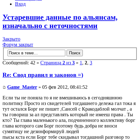
Вход
Устаревшие данные по альянсам,
изначально с неточностями
Закрыто
Форум закрыт
Сообщений: 42 »
Страница
2
из
3
»
1
,
2
,
3
Re: Свод правил и законов =)
Game_Master
» 05 фев 2012, 08:41:52
Если ты не поняла то я не вмешиваюсь в сегодняшнюю
политику Просто из свидетелей тогдашнего дележа гал тока я
тут остался Борг не пишет ,Сансей с Кракодаблой молчат , а
ты говориш за ал представлять который не имееш права . Ты
кто? Ты глава маленького ала, подчиненного коллективу борг
глава которого сам Борг поэтому будь добра не вноси
сумятицу не дезинформируй людей
пысы кста если Борг тебе скидывал тогдашний разговор то