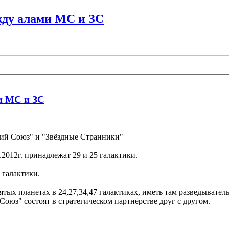
ежду алами МС и ЗС
ми МС и ЗС
кий Союз" и "Звёздные Странники"
.2012г. принадлежат 29 и 25 галактики.
 галактики.
ятых планетах в 24,27,34,47 галактиках, иметь там разведывате
оюз" состоят в стратегическом партнёрстве друг с другом.